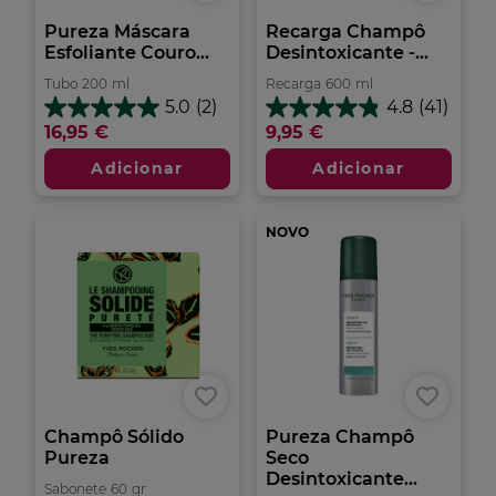
Pureza Máscara
Recarga Champô
Esfoliante Couro...
Desintoxicante -...
Tubo
200
ml
Recarga
600
ml
5.0
(2)
4.8
(41)
5.0
4.8
16,95 €
9,95 €
em
em
5
5
Adicionar
Adicionar
estrelas.
estrelas.
2
41
análises
análises
NOVO
Champô Sólido
Pureza Champô
Pureza
Seco
Desintoxicante...
Sabonete
60
gr