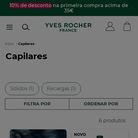
Passar
ira compra acima de
☀️
Descobre os essenciais 
acompanhar para to
para
o
conteúdo
principal
Navegação
Início
Capilares
Capilares
estrutural
Sólidos (1)
Recargas (1)
FILTRA POR
ORDENAR POR
6 produtos
NOVO