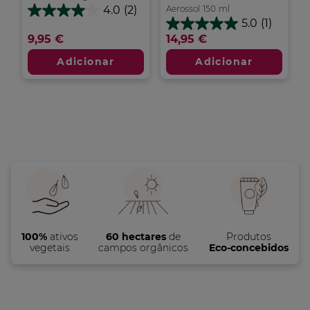
Aerossol
150
ml
4.0
(2)
4.0
5.0
(1)
em
5.0
9,95 €
14,95 €
5
em
estrelas.
5
Adicionar
Adicionar
2
estrelas.
análises
1
análise
100%
ativos
60 hectares
de
Produtos
vegetais
campos orgânicos
Eco-concebidos