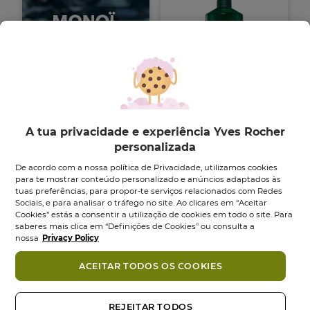
Pureza Champô
A tua privacidade e experiência Yves Rocher
Desintoxicante -
300...
personalizada
Frasco
300
ml
De acordo com a nossa política de Privacidade, utilizamos cookies
5.0
(3)
para te mostrar conteúdo personalizado e anúncios adaptados às
5.0
tuas preferências, para propor-te serviços relacionados com Redes
5,95 €
em
Sociais, e para analisar o tráfego no site. Ao clicares em “Aceitar
5
Cookies” estás a consentir a utilização de cookies em todo o site. Para
Adicionar
estrelas.
saberes mais clica em “Definições de Cookies” ou consulta a
3
nossa
Privacy Policy
análises
NOVO
ACEITAR TODOS OS COOKIES
REJEITAR TODOS