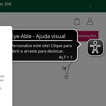
de 35€
ARCA
TORNA-TE AFILIADO
ÁREA RESERVADA
PROMOÇÕES
trar
or-
o
o