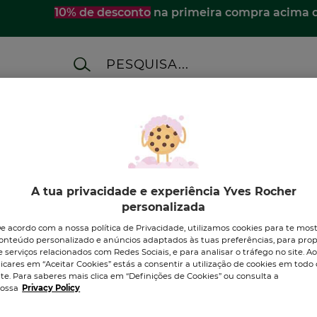
10% de desconto
na primeira compra acima 
ES
MERCHANDISING
BEAUTY SETS
A M
zio
A tua privacidade e experiência Yves Rocher
personalizada
e acordo com a nossa política de Privacidade, utilizamos cookies para te mos
onteúdo personalizado e anúncios adaptados às tuas preferências, para prop
e serviços relacionados com Redes Sociais, e para analisar o tráfego no site. A
licares em “Aceitar Cookies” estás a consentir a utilização de cookies em todo 
DESCOBRE OS NOSSOS
ite. Para saberes mais clica em “Definições de Cookies” ou consulta a
PRODUTOS
ossa
Privacy Policy