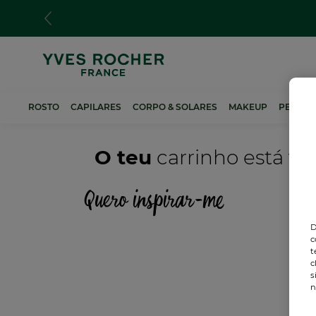
Passar
para
o
conteúdo
principal
ROSTO
CAPILARES
CORPO & SOLARES
MAKEUP
PERFUM
O teu
carrinho está va
Quero inspirar-me
D
c
t
c
s
n