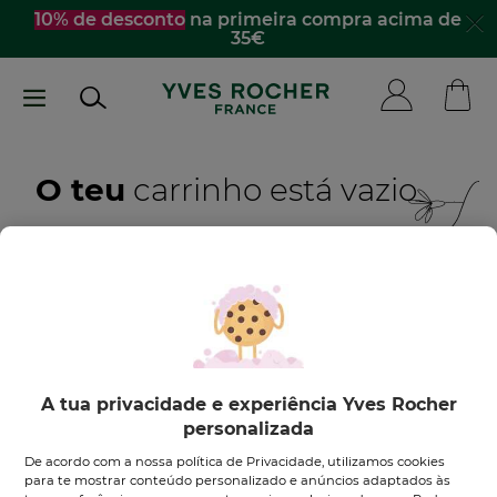
Passar
10% de desconto
na primeira compra acima de
35€
para
o
conteúdo
principal
O teu
carrinho está vazio
Quero inspirar-me
DESCOBRE OS NOSSOS PRODUTOS
A tua privacidade e experiência Yves Rocher
personalizada
De acordo com a nossa política de Privacidade, utilizamos cookies
para te mostrar conteúdo personalizado e anúncios adaptados às