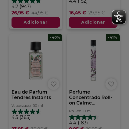
4.4
4.4
(152)
em
4.7
4.7
(947)
5
em
26,95 €
44,95 €
16,45 €
29,95 €
estrelas.
5
152
estrelas.
Adicionar
Adicionar
análises
947
análises
-40%
-41%
Eau de Parfum
Perfume
Tendres Instants
Concentrado Roll-
on Calme...
Vaporizador
50
ml
Roll-on
10
ml
4.5
4.5
(365)
em
4.4
4.4
(183)
5
em