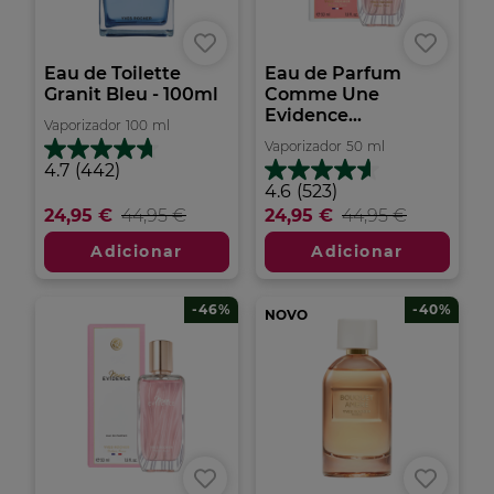
Eau de Toilette
Eau de Parfum
Granit Bleu - 100ml
Comme Une
Evidence...
Vaporizador
100
ml
Vaporizador
50
ml
4.7
4.7
(442)
em
4.6
4.6
(523)
5
em
24,95 €
44,95 €
24,95 €
44,95 €
estrelas.
5
442
estrelas.
Adicionar
Adicionar
análises
523
análises
-46%
-40%
NOVO