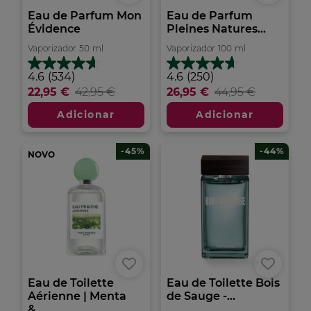
Eau de Parfum Mon
Eau de Parfum
Évidence
Pleines Natures...
Vaporizador
50
ml
Vaporizador
100
ml
4.6
4.6
4.6
(534)
4.6
(250)
em
em
22,95 €
42,95 €
26,95 €
44,95 €
5
5
estrelas.
estrelas.
Adicionar
Adicionar
534
250
análises
análises
-45%
-44%
NOVO
Eau de Toilette
Eau de Toilette Bois
Aérienne | Menta
de Sauge -...
&...