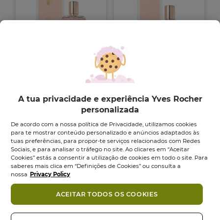
Eau de Parfum
Eau de Parfum
Comme Une
Comme Une
A tua privacidade e experiência Yves Rocher
Evidence -...
Evidence -...
personalizada
Vaporizador
100
ml
Vaporizador
50
ml
De acordo com a nossa política de Privacidade, utilizamos cookies
para te mostrar conteúdo personalizado e anúncios adaptados às
4.8
4.7
4.8
(3577)
4.7
(1213)
tuas preferências, para propor-te serviços relacionados com Redes
em
em
54,95 €
22,95 €
42,95 €
Sociais, e para analisar o tráfego no site. Ao clicares em “Aceitar
5
5
Cookies” estás a consentir a utilização de cookies em todo o site. Para
estrelas.
estrelas.
Adicionar
Adicionar
saberes mais clica em “Definições de Cookies” ou consulta a
3577
1213
nossa
Privacy Policy
análises
análises
-46%
ACEITAR TODOS OS COOKIES