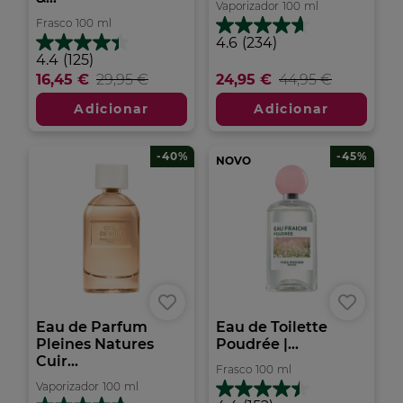
Vaporizador
100
ml
Frasco
100
ml
4.6
4.6
(234)
em
4.4
4.4
(125)
5
em
16,45 €
29,95 €
24,95 €
44,95 €
estrelas.
5
234
estrelas.
Adicionar
Adicionar
análises
125
análises
-40%
-45%
NOVO
Eau de Parfum
Eau de Toilette
Pleines Natures
Poudrée |...
Cuir...
Frasco
100
ml
Vaporizador
100
ml