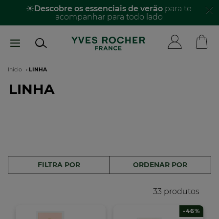
Passar
☀️
Descobre os essenciais de verão
para te
acompanhar para todo lado​
para
o
conteúdo
principal
Navegação
Início
LINHA
LINHA
estrutural
FILTRA POR
ORDENAR POR
33 produtos
-46%