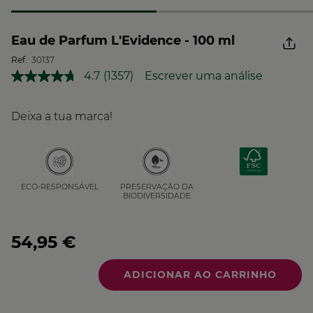
Eau de Parfum L'Evidence - 100 ml
Ref.
30137
4.7
(1357)
Escrever uma análise
Leu
1357
análises.
Link
Deixa a tua marca!
para
a
mesma
página.
PRESERVAÇÃO DA
ECO-RESPONSÁVEL
BIODIVERSIDADE
54,95 €
Quantidade