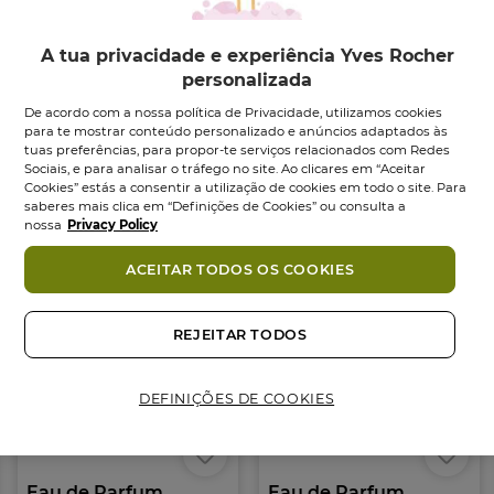
perfume fresco e luminoso, um novo cipreste
concebido em torno da Flor de Magnólia, e
A tua privacidade e experiência Yves Rocher
refrescado pela suavidade aveludada do Pêssego,
personalizada
sem nunca esquecer a envolvente e poderosa base
De acordo com a nossa política de Privacidade, utilizamos cookies
de Patchouli. Para uma mulher livre, positiva e
Ingredientes
para te mostrar conteúdo personalizado e anúncios adaptados às
confiante.
tuas preferências, para propor-te serviços relacionados com Redes
Sociais, e para analisar o tráfego no site. Ao clicares em “Aceitar
Também podes gostar
Cookies” estás a consentir a utilização de cookies em todo o site. Para
CONSELHOS DE UTILIZAÇÃO:
saberes mais clica em “Definições de Cookies” ou consulta a
Vaporiza a Eau de Parfum nos locais mais quentes
nossa
Privacy Policy
do corpo: no interior dos pulsos, atrás das orelhas e
-46%
-46%
ACEITAR TODOS OS COOKIES
no decote.
COMPROMISSO COSMÉTIQUE VÉGÉTALE®
REJEITAR TODOS
• Fórmula com 95% de ingredientes naturais.
• Álcool 100% de origem vegetal.
DEFINIÇÕES DE COOKIES
• Frasco totalmente reciclável.
• Feito com amor na Bretanha, França
Formato:
Vaporizador
100.00
ml
Eau de Parfum
Eau de Parfum