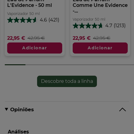
L'Evidence - 50 ml
Comme Une Evidence
-...
Vaporizador
50
ml
Vaporizador
50
ml
4.6
(421)
4.6
4.7
(1213)
em
4.7
5
em
22,95 €
42,95 €
22,95 €
42,95 €
estrelas.
5
421
estrelas.
Adicionar
Adicionar
análises
1213
análises
Descobre toda a linha
Opiniões