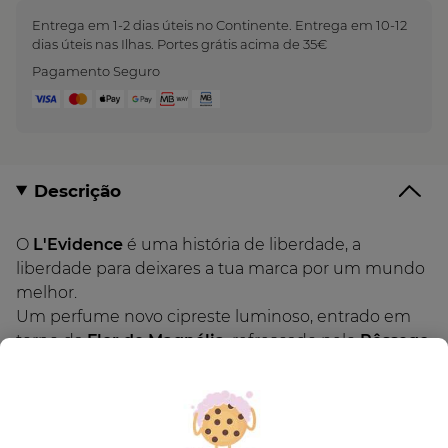
Entrega em 1-2 dias úteis no Continente. Entrega em 10-12
dias úteis nas Ilhas. Portes grátis acima de 35€
Pagamento Seguro
Descrição
O
L'Evidence
é uma história de liberdade, a
liberdade para deixares a tua marca por um mundo
melhor.
Um perfume novo cipreste luminoso, entrado em
torno da
Flor de Magnólia
, refrescado pelo
Pêssego
suculento e envolvido pelas notas reconfortantes do
Patchouli
.
Criado por duas perfumistas, Sonia Constant e
Marion Costero, afirmam: " Imaginámos um