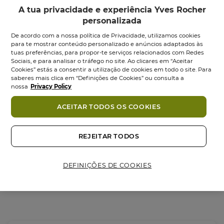
A tua privacidade e experiência Yves Rocher
personalizada
De acordo com a nossa política de Privacidade, utilizamos cookies
para te mostrar conteúdo personalizado e anúncios adaptados às
tuas preferências, para propor-te serviços relacionados com Redes
Sociais, e para analisar o tráfego no site. Ao clicares em “Aceitar
Cookies” estás a consentir a utilização de cookies em todo o site. Para
saberes mais clica em “Definições de Cookies” ou consulta a
Sombra Lifeproof
Sombra de Olhos
nossa
Privacy Policy
Sombra
1
gr
•
12 tons
Sombra
1
gr
•
27 tons
ACEITAR TODOS OS COOKIES
4.5
4.4
4.5
(203)
4.4
(50)
em
em
12,95 €
14,95 €
9,95 €
REJEITAR TODOS
5
5
estrelas.
estrelas.
Escolher cor
Escolher cor
203
50
análises
análises
DEFINIÇÕES DE COOKIES