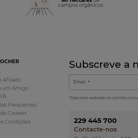
60 hectares
de
campos orgânicos
Subscreve a n
ROCHER
a
e Afiliado
Email
a um Amigo
 YR
*Desconto realizado no carrinho na t
tas Frequentes
a de Cookies
229 445 700
 e Condições
Contacte-nos
a
a