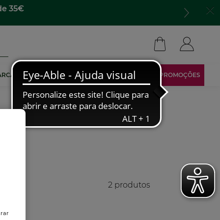
de 35€
ARCA
TORNA-TE AFILIADO
ÁREA RESERVADA
PROMOÇÕES
2 produtos
trar