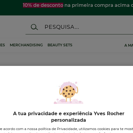
10% de desconto
na primeira compra acima 
ES
MERCHANDISING
BEAUTY SETS
A M
A tua privacidade e experiência Yves Rocher
personalizada
-33%
-10%
e acordo com a nossa política de Privacidade, utilizamos cookies para te mos