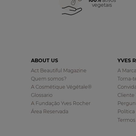
100%
ativos
vegetais
ABOUT US
YVES 
Act Beautiful Magazine
A Marc
Quem somos?
Torna-t
A Cosmétique Végétale®
Convid
Glossario
Cliente
A Fundação Yves Rocher
Pergun
Área Reservada
Polític
Termos