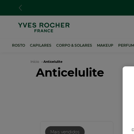
Passar
para
o
conteúdo
principal
ROSTO
CAPILARES
CORPO & SOLARES
MAKEUP
PERFUM
Navegação
Início
Anticelulite
Anticelulite
estrutural
D
Mais vendidos