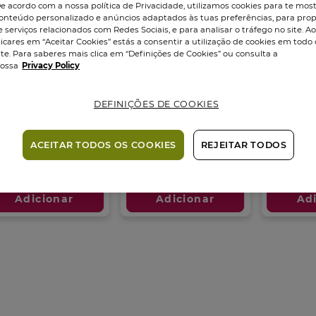
e acordo com a nossa política de Privacidade, utilizamos cookies para te mos
onteúdo personalizado e anúncios adaptados às tuas preferências, para prop
e serviços relacionados com Redes Sociais, e para analisar o tráfego no site. A
licares em “Aceitar Cookies” estás a consentir a utilização de cookies em todo 
ite. Para saberes mais clica em “Definições de Cookies” ou consulta a
ossa
Privacy Policy
DEFINIÇÕES DE COOKIES
lsamo Pós-
Espuma de Barbear
Creme d
rbear
Barba C
Frasco
200
ml
bo
100
ml
Tubo
50
ml
ACEITAR TODOS OS COOKIES
REJEITAR TODOS
4.6
(8)
4.6
4.8
(4)
em
8
4.8
95 €
12,95 €
9,95 €
14,95 €
5
m
em
estrelas.
5
Adicionar
Adicionar
Ad
8
trelas.
estrelas.
análises
6
álises
análises