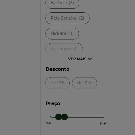
Barbear (3)
Pele Sensível (2)
Hidratar (1)
Apaziguar (1)
Desconto
de 10%
de 20%
Preço
9€
15€