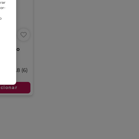
trar
or-
o
o
e Rosto
urta
4.8
(6)
17,95 €
icionar