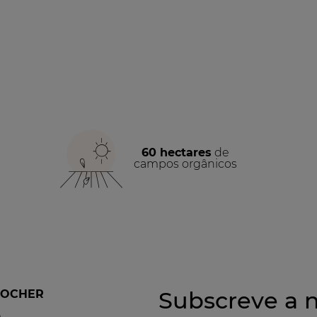
60 hectares
de
campos orgânicos
Subscreve a n
ROCHER
a