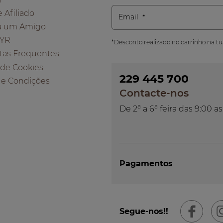
e Afiliado
Email
a um Amigo
 YR
*Desconto realizado no carrinho na t
tas Frequentes
a de Cookies
229 445 700
 e Condições
Contacte-nos
a
a
De 2
a 6
feira das 9:00 as
Pagamentos
Segue-nos!!