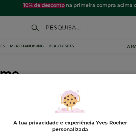
10% de desconto
na primeira compra acima 
ES
MERCHANDISING
BEAUTY SETS
A M
mme
A tua privacidade e experiência Yves Rocher
-23%
personalizada