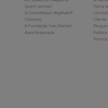
Quem somos?
Torna-t
A Cosmétique Végétale®
Convid
Glossario
Cliente
A Fundação Yves Rocher
Pergun
Área Reservada
Polític
Termos