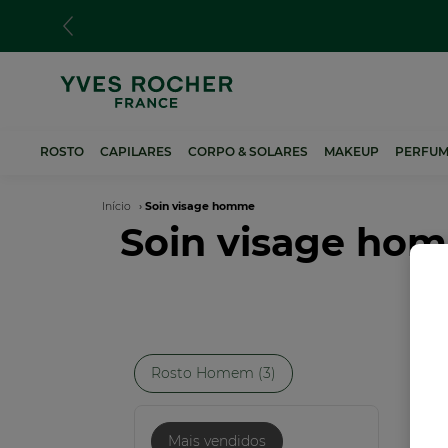
Passar
para
o
conteúdo
principal
ROSTO
CAPILARES
CORPO & SOLARES
MAKEUP
PERFUM
Navegação
Início
Soin visage homme
Soin visage ho
estrutural
Rosto Homem (3)
Mais vendidos