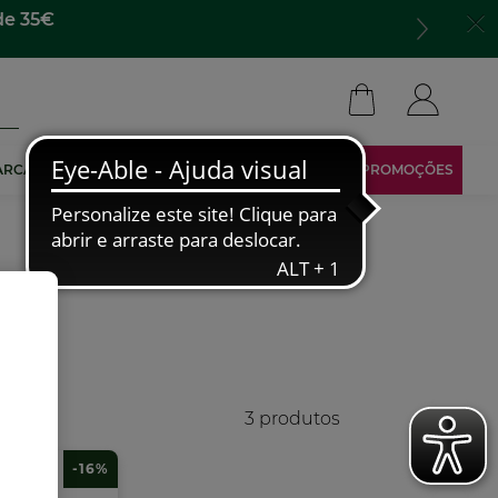
de 35€
ARCA
TORNA-TE AFILIADO
ÁREA RESERVADA
PROMOÇÕES
3 produtos
-16%