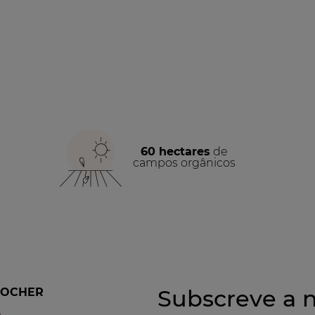
60 hectares
de
campos orgânicos
Subscreve a n
ROCHER
a