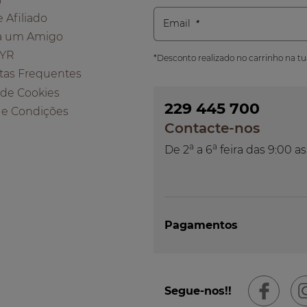
e Afiliado
Email
a um Amigo
 YR
*Desconto realizado no carrinho na t
tas Frequentes
a de Cookies
229 445 700
 e Condições
Contacte-nos
a
a
De 2
a 6
feira das 9:00 as
Pagamentos
Segue-nos!!