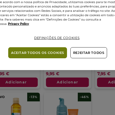
e acordo com a nossa política de Privacidade, utilizamos cookies para te mos
onteúdo personalizado e anúncios adaptados às tuas preferências, para prop
e serviços relacionados com Redes Sociais, e para analisar o tráfego no site. A
licares em “Aceitar Cookies” estás a consentir a utilização de cookies em todo 
ite. Para saberes mais clica em “Definições de Cookies” ou consulta a
ossa
Privacy Policy
DEFINIÇÕES DE COOKIES
re Algue
Pure Algue
Pure Al
nsitive Espuma
Sensitive Leite...
Sensiti
..
Micelar..
Frasco
200
ml
ACEITAR TODOS OS COOKIES
REJEITAR TODOS
sco
150
ml
Frasco
200
5.0
(1)
5.0
5.0
(2)
em
0
0.0
5
m
em
,95 €
9,95 €
7,95 €
estrelas.
5
1
trelas.
estrelas.
Adicionar
Adicionar
Ad
análise
álises
VO
-13%
-46%