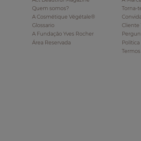
Quem somos?
Torna-t
A Cosmétique Végétale®
Convid
Glossario
Cliente
A Fundação Yves Rocher
Pergun
Área Reservada
Polític
Termos