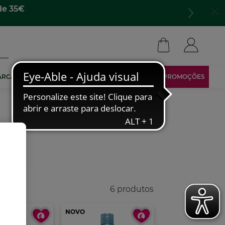
har para todo lado​
ARCA
TORNA-TE AFILIADO
ÁREA RESERVADA
PROMOÇÕES
6 produtos
NOVO