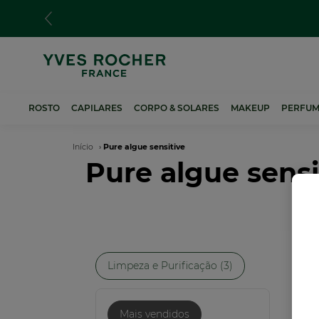
Passar
para
o
conteúdo
principal
ROSTO
CAPILARES
CORPO & SOLARES
MAKEUP
PERFUM
Navegação
Início
Pure algue sensitive
Pure algue sensi
estrutural
Limpeza e Purificação (3)
NO
Mais vendidos