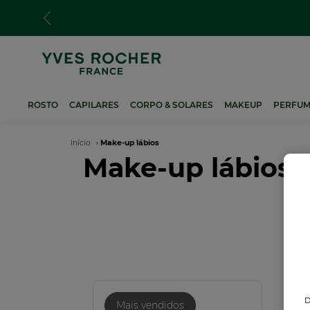
Passar
para
o
conteúdo
principal
ROSTO
CAPILARES
CORPO & SOLARES
MAKEUP
PERFUM
Navegação
Início
Make-up lábios
Make-up lábios
estrutural
NO
D
Mais vendidos