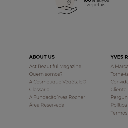
100%
ativos
vegetais
ABOUT US
YVES 
Act Beautiful Magazine
A Marc
Quem somos?
Torna-t
A Cosmétique Végétale®
Convid
Glossario
Cliente
A Fundação Yves Rocher
Pergun
Área Reservada
Polític
Termos