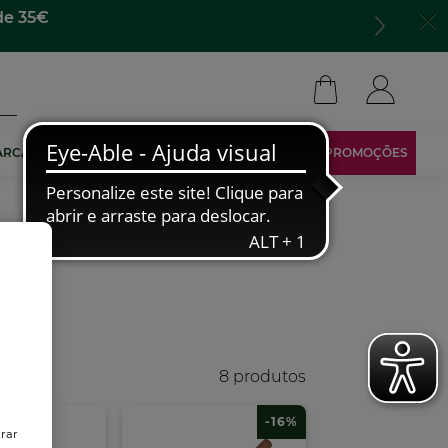
para todo lado​
ARCA
TORNA-TE AFILIADO
ÁREA RESERVADA
PROMOÇÕES
8 produtos
-16%
trar