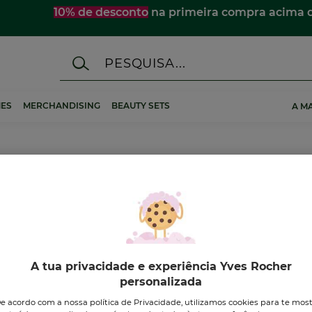
☀️
Descobre os essenciais de verão
para te acompanhar 
ES
MERCHANDISING
BEAUTY SETS
A M
A tua privacidade e experiência Yves Rocher
personalizada
VO
-10%
e acordo com a nossa política de Privacidade, utilizamos cookies para te mos