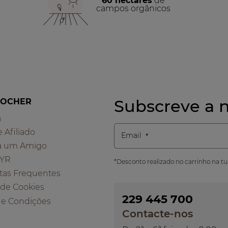
60 hectares
de
campos orgânicos
Subscreve a n
ROCHER
a
e Afiliado
Email
a um Amigo
 YR
*Desconto realizado no carrinho na t
tas Frequentes
a de Cookies
229 445 700
 e Condições
Contacte-nos
a
a