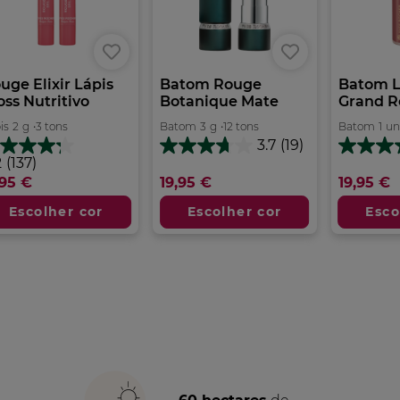
uge Elixir Lápis
Batom Rouge
Batom L
oss Nutritivo
Botanique Mate
Grand Ro
is
2
g
•
3 tons
Batom
3
g
•
12 tons
Batom
1
un
3.7
(19)
3.7
3.8
2
2
(137)
em
em
m
,95 €
19,95 €
19,95 €
5
5
estrelas.
estrelas.
trelas.
Escolher cor
Escolher cor
Esco
19
51
7
análises
análises
álises