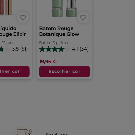
íquido
Batom Rouge
uge Elixir
Botanique Glow
•
12 tons
Batom
3
g
•
6 tons
3.8
(51)
4.1
(34)
4.1
em
19,95 €
5
estrelas.
lher cor
Escolher cor
34
análises