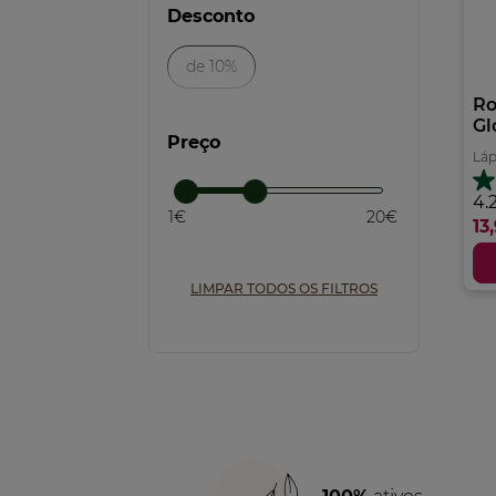
Desconto
de 10%
Ro
Gl
Preço
Láp
4.
4.
1€
20€
e
13
5
es
13
LIMPAR TODOS OS FILTROS
an