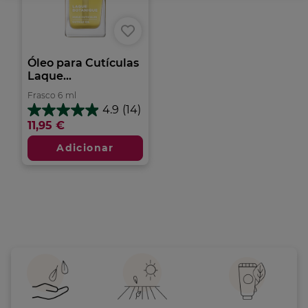
Óleo para Cutículas
Laque...
Frasco
6
ml
4.9
(14)
4.9
11,95 €
em
5
Adicionar
estrelas.
14
análises