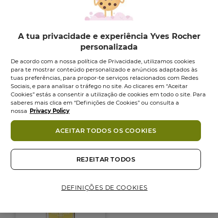
A tua privacidade e experiência Yves Rocher
personalizada
De acordo com a nossa política de Privacidade, utilizamos cookies
para te mostrar conteúdo personalizado e anúncios adaptados às
tuas preferências, para propor-te serviços relacionados com Redes
Base Coat Laque
Top Coat Efeito Gel
Sociais, e para analisar o tráfego no site. Ao clicares em “Aceitar
Botanique - 6 ml
Laque Botanique...
Cookies” estás a consentir a utilização de cookies em todo o site. Para
saberes mais clica em “Definições de Cookies” ou consulta a
Frasco
6
ml
Frasco
6
ml
nossa
Privacy Policy
4.7
(63)
4.5
(50)
4.7
4.5
9,95 €
11,95 €
em
em
ACEITAR TODOS OS COOKIES
5
5
Adicionar
Adicionar
estrelas.
estrelas.
63
50
REJEITAR TODOS
análises
análises
NOVO
DEFINIÇÕES DE COOKIES