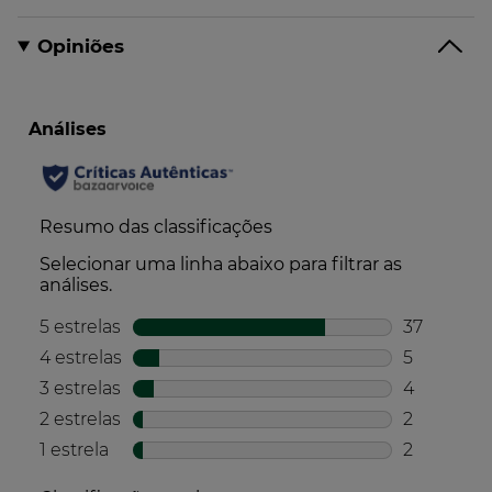
*Fórmula sem ingredientes ou derivados de origem
Opiniões
animal.
**Avaliação clínica em 14 participantes
***Estudo de satisfação realizado em 28 voluntários.
Formato:
Frasco
6.00
ml