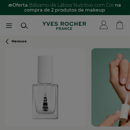
Passar
👄
Oferta
Bálsamo de Lábios Nutritivo com Cor
na
compra de 2 produtos de makeup​
para
o
conteúdo
principal
Navegação
Manicure
estrutural