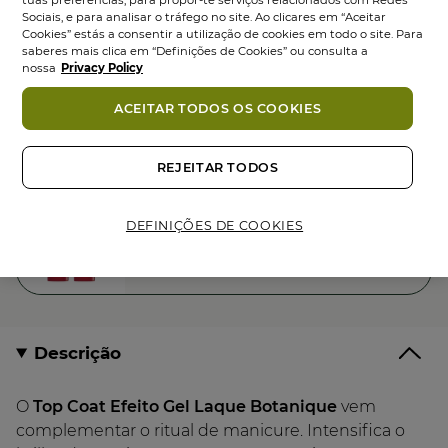
Sociais, e para analisar o tráfego no site. Ao clicares em “Aceitar
Cookies” estás a consentir a utilização de cookies em todo o site. Para
Entrega em 1-2 dias úteis no Continente. Entrega em 10-12
saberes mais clica em “Definições de Cookies” ou consulta a
dias úteis nas Ilhas. Portes grátis acima de 35€
nossa
Privacy Policy
Pagamento Seguro
ACEITAR TODOS OS COOKIES
REJEITAR TODOS
UM PRESENTE ESPECIAL PARA TI
DEFINIÇÕES DE COOKIES
OFERTA Bálsamo Lábios na compra de 2
produtos de makeup
Descrição
O
Top Coat Efeito Gel Laque Botanique
vem
complementar o ritual de manicure. Intensifica o