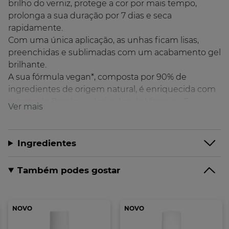
brilho do verniz, protege a cor por mais tempo,
prolonga a sua duração por 7 dias e seca
rapidamente.
Com uma única aplicação, as unhas ficam lisas,
preenchidas e sublimadas com um acabamento gel
brilhante.
A sua fórmula vegan*, composta por 90% de
ingredientes de origem natural, é enriquecida com
extrato de Bambu e derivados de Vitamina E.
Duração: manicure de longa duração até 7 dias**
Tom: transparente
Ingredientes
Efeito: gel
Também podes gostar
Eficácia clinicamente comprovada:
Resultados de maquilhagem
100% afirmam que o top coat proporciona um brilho
NOVO
NOVO
com efeito gel***
100% afirmam que as unhas ficam lisas e com um