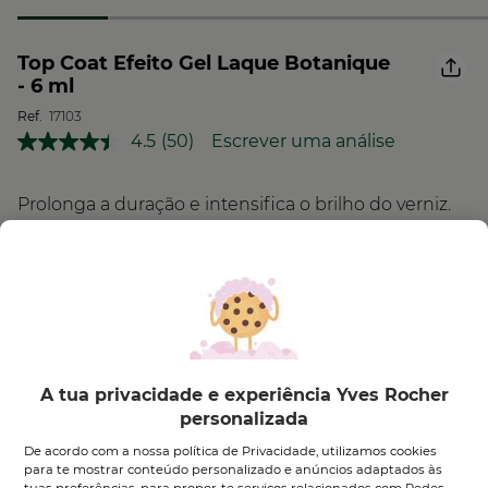
Top Coat Efeito Gel Laque Botanique
- 6 ml
Ref.
17103
4.5
(50)
Escrever uma análise
Leu
50
análises.
Link
Prolonga a duração e intensifica o brilho do verniz.
para
a
mesma
página.
PRESERVAÇÃO DA
ECO-RESPONSÁVEL
BIODIVERSIDADE
A tua privacidade e experiência Yves Rocher
11,95 €
personalizada
De acordo com a nossa política de Privacidade, utilizamos cookies
Quantidade
para te mostrar conteúdo personalizado e anúncios adaptados às
tuas preferências, para propor-te serviços relacionados com Redes