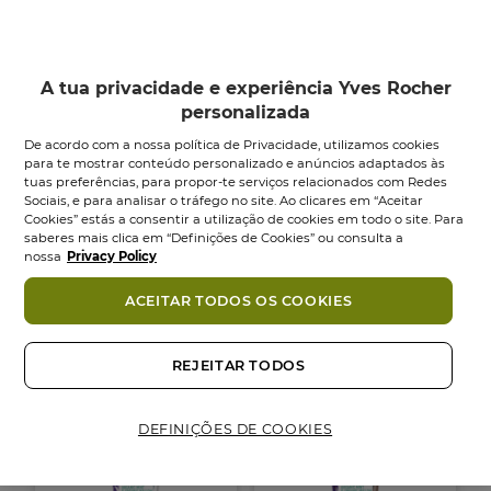
A tua privacidade e experiência Yves Rocher
personalizada
De acordo com a nossa política de Privacidade, utilizamos cookies
para te mostrar conteúdo personalizado e anúncios adaptados às
tuas preferências, para propor-te serviços relacionados com Redes
Creme de Pés
Bálsamo Reparador
Sociais, e para analisar o tráfego no site. Ao clicares em “Aceitar
Absorção Rápida
para os Pés
Cookies” estás a consentir a utilização de cookies em todo o site. Para
saberes mais clica em “Definições de Cookies” ou consulta a
Tubo
75
ml
Tubo
75
ml
nossa
Privacy Policy
4.7
4.6
4.7
(730)
4.6
(992)
ACEITAR TODOS OS COOKIES
em
em
6,95 €
9,95 €
5
5
estrelas.
estrelas.
Adicionar
Adicionar
730
992
REJEITAR TODOS
análises
análises
-25%
-25%
DEFINIÇÕES DE COOKIES