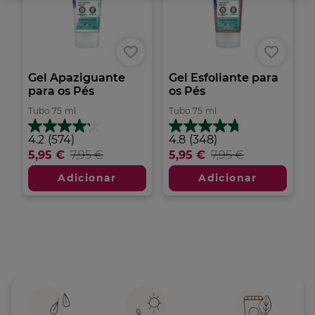
Gel Apaziguante
Gel Esfoliante para
para os Pés
os Pés
Tubo
75
ml
Tubo
75
ml
4.2
4.8
4.2
(574)
4.8
(348)
em
em
5,95 €
7,95 €
5,95 €
7,95 €
5
5
estrelas.
estrelas.
Adicionar
Adicionar
574
348
análises
análises