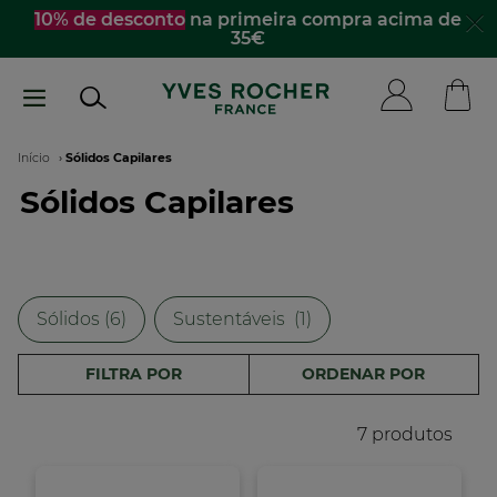
Passar
10% de desconto
na primeira compra acima de
35€
para
o
conteúdo
principal
Navegação
Início
Sólidos Capilares
Sólidos Capilares
estrutural
Sólidos (6)
Sustentáveis​ ​ (1)
FILTRA POR
ORDENAR POR
7 produtos