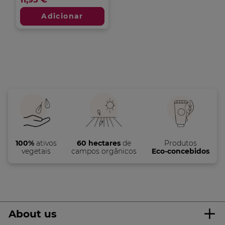
em
5
Adicionar
estrelas.
5
análises
100%
ativos
60 hectares
de
Produtos
vegetais
campos orgânicos
Eco-concebidos
About us