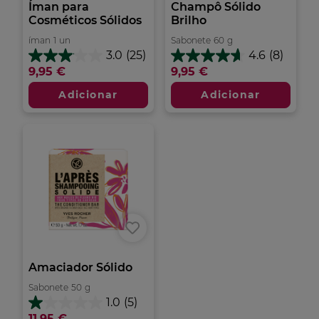
Íman para
Champô Sólido
Cosméticos Sólidos
Brilho
íman
1
un
Sabonete
60
g
3.0
(25)
4.6
(8)
3.0
4.6
9,95 €
9,95 €
em
em
5
5
Adicionar
Adicionar
estrelas.
estrelas.
25
8
análises
análises
Amaciador Sólido
Sabonete
50
g
1.0
(5)
1.0
11,95 €