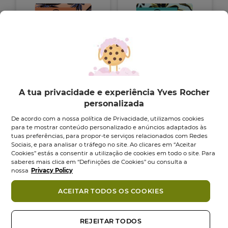
Champô Sólido
Champô Sólido
A tua privacidade e experiência Yves Rocher
Nutrição
Suave
personalizada
Sabonete
60
g
Sabonete
60
g
De acordo com a nossa política de Privacidade, utilizamos cookies
4.6
(20)
4.5
(11)
4.6
4.5
para te mostrar conteúdo personalizado e anúncios adaptados às
9,95 €
9,95 €
em
em
tuas preferências, para propor-te serviços relacionados com Redes
5
5
Sociais, e para analisar o tráfego no site. Ao clicares em “Aceitar
Adicionar
Adicionar
Cookies” estás a consentir a utilização de cookies em todo o site. Para
estrelas.
estrelas.
saberes mais clica em “Definições de Cookies” ou consulta a
20
11
nossa
Privacy Policy
análises
análises
ACEITAR TODOS OS COOKIES
REJEITAR TODOS