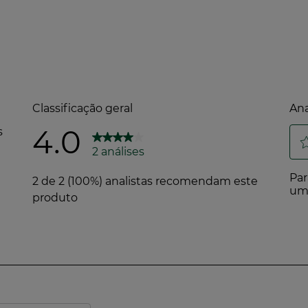
ntes de recursos geridos de forma sustentável*
de conteúdo reciclado
porte de matérias-primas
mesmo local
 certificada no âmbito do Sistema de Gestão da Respons
ma missão e trabalha para a natureza e para as plantas
 compromisso Act Beautiful com 10 ações concretas e 