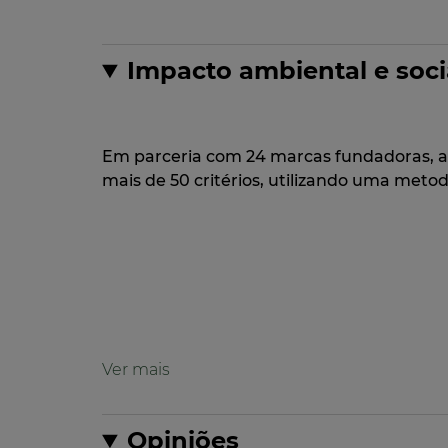
Impacto ambiental e soci
Em parceria com 24 marcas fundadoras, a
mais de 50 critérios, utilizando uma met
Fórmula
Fórmula com 86% de ingredientes 
Opiniões
Fórmula biodegradável*