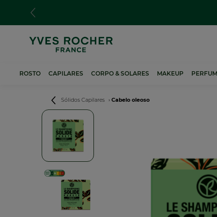
Passar
para
o
conteúdo
principal
ROSTO
CAPILARES
CORPO & SOLARES
MAKEUP
PERFUM
Navegação
Sólidos Capilares
Cabelo oleoso
estrutural