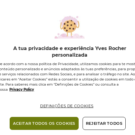
ECO-RESPONSÁ
9,95 €
Quantidade
A tua privacidade e experiência Yves Rocher
personalizada
Entrega em 1-
e acordo com a nossa política de Privacidade, utilizamos cookies para te mos
úteis nas Ilh
onteúdo personalizado e anúncios adaptados às tuas preferências, para prop
e serviços relacionados com Redes Sociais, e para analisar o tráfego no site. A
Pagamento 
licares em “Aceitar Cookies” estás a consentir a utilização de cookies em todo 
ite. Para saberes mais clica em “Definições de Cookies” ou consulta a
ossa
Privacy Policy
DEFINIÇÕES DE COOKIES
00ml
ACEITAR TODOS OS COOKIES
REJEITAR TODOS