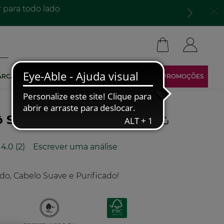
para todo lado​
ARCA
TORNA-TE AFILIADO
ÁREA RESERVADA
PROMOÇÕES
Sólido Pureza
4.0
(2)
Escrever uma análise
Leu
2
análises.
Link
o, Cabelo Suave e Purificado!
para
a
mesma
página.