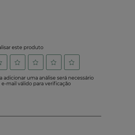
abilidade Social*
 há mais de 65 anos.
ambições para 2030.