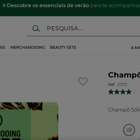
☀️
Descobre os essenciais de verão
para te acompanhar 
ES
MERCHANDISING
BEAUTY SETS
A M
Champô 
Ref.
21373
Champô Sólid