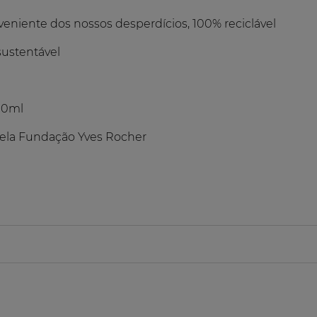
eniente dos nossos desperdícios, 100% reciclável
sustentável
00ml
pela Fundação Yves Rocher