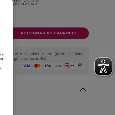
PRESERVAÇÃO DA
VEL
BIODIVERSIDADE
2 dias úteis no Continente. Entrega em 10-12 dias
trar
as. Portes grátis acima de 35€
or-
o
Seguro
o