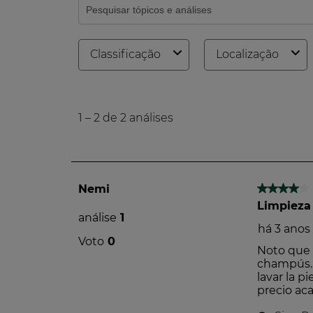
O Índice de Impacto Verde é
suplementos alimentares e 
fundadoras, avalia os produ
Mais informações