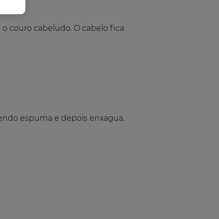
 o couro cabeludo. O cabelo fica
zendo espuma e depois enxagua.