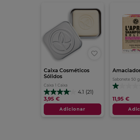
Caixa Cosméticos
Amaciador
Sólidos
Sabonete
50
g
Caixa
1
Caixa
1.0
4.1
(21)
em
4.1
3,95 €
11,95 €
5
em
estrelas.
5
Adicionar
Adic
5
estrelas.
análises
21
análises