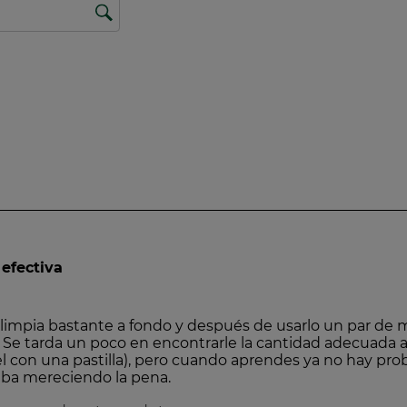
 uma ferramenta de avaliação do impacto ambiental e s
produtos de saúde e bem-estar familiar. Desenvolvido
tos em função de mais de 50 critérios para uma maior t