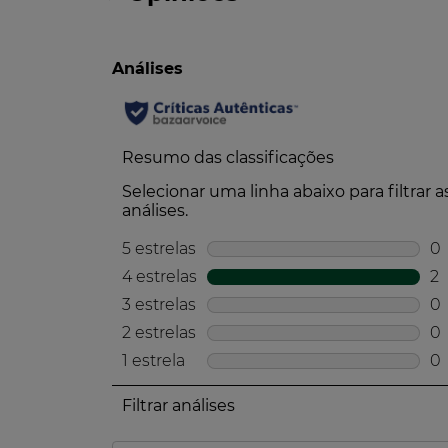
*de acordo com o método do índice de biodegradabilidade
Embalagem
Embalagem com materiais provenie
*Com certificação FSC® ou PEFC™
Embalagem com, pelo menos, 60% 
Embalagem totalmente reciclável
Transporte
Baixo impacto de CO2 para o trans
Produto fabricado e embalado no 
Compromisso Social
Produzido e embalado numa fábrica
*de acordo com a norma ISO 45001.
A Yves Rocher é uma empresa com u
Sabe mais sobre o seu programa de