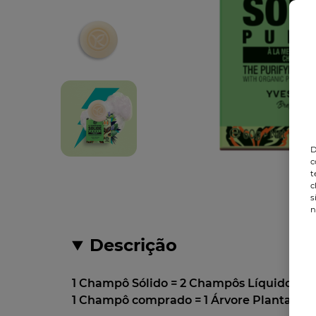
D
c
t
c
s
n
Descrição
1 Champô Sólido = 2 Champôs Líquidos 3
1 Champô comprado = 1 Árvore Plantada