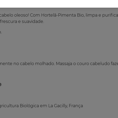
 Champô Sólido, Cabelo Suave!
 cabelo oleoso! Com Hortelã-Pimenta Bio, limpa e purifica
 frescura e suavidade.
.
mente no cabelo molhado. Massaja o couro cabeludo fa
®
icultura Biológica em La Gacilly, França