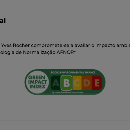
al
 Yves Rocher compromete-se a avaliar o impacto ambie
odologia de Normalização AFNOR*
de origem natural