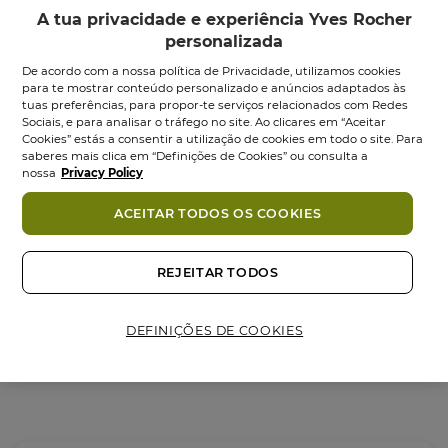
A tua privacidade e experiência Yves Rocher
personalizada
De acordo com a nossa política de Privacidade, utilizamos cookies
para te mostrar conteúdo personalizado e anúncios adaptados às
tuas preferências, para propor-te serviços relacionados com Redes
Sociais, e para analisar o tráfego no site. Ao clicares em “Aceitar
Cookies” estás a consentir a utilização de cookies em todo o site. Para
saberes mais clica em “Definições de Cookies” ou consulta a
Lisos Champô
Lisos Fluido
nossa
Privacy Policy
Alisante - 300 ml
Disciplinante...
ACEITAR TODOS OS COOKIES
Frasco
300
ml
Frasco
100
ml
4.3
(3)
4.3
(3)
4.3
4.3
5,95 €
12,95 €
em
em
REJEITAR TODOS
5
5
Adicionar
Adicionar
estrelas.
estrelas.
3
3
DEFINIÇÕES DE COOKIES
análises
análises