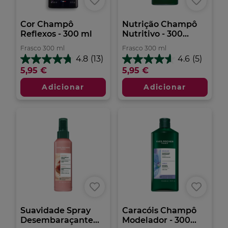
Cor Champô
Nutrição Champô
Reflexos - 300 ml
Nutritivo - 300...
Frasco
300
ml
Frasco
300
ml
4.8
(13)
4.6
(5)
4.8
4.6
5,95 €
5,95 €
em
em
5
5
Adicionar
Adicionar
estrelas.
estrelas.
13
5
análises
análises
Suavidade Spray
Caracóis Champô
Desembaraçante...
Modelador - 300...