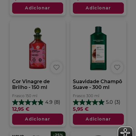
estrelas.
5
Adicionar
Adicionar
3
estrelas.
análises
Cor Vinagre de
Suavidade Champô
Brilho - 150 ml
Suave - 300 ml
Frasco
150
ml
Frasco
300
ml
4.9
(8)
5.0
(3)
4.9
5.0
12,95 €
5,95 €
em
em
5
5
Adicionar
Adicionar
estrelas.
estrelas.
8
3
análises
análises
-25%