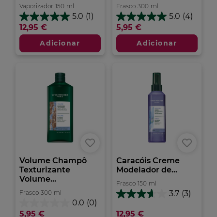
Vaporizador
150
ml
Frasco
300
ml
5.0
(1)
5.0
(4)
5.0
5.0
12,95 €
5,95 €
em
em
5
5
Adicionar
Adicionar
estrelas.
estrelas.
1
4
análise
análises
Volume Champô
Caracóis Creme
Texturizante
Modelador de...
Volume...
Frasco
150
ml
Frasco
300
ml
3.7
(3)
3.7
0.0
(0)
em
0.0
5,95 €
12,95 €
5
em