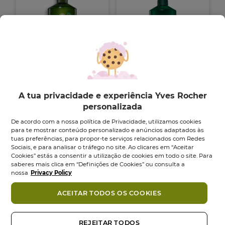
Antiqueda Champô
Pureza Champô
A tua privacidade e experiência Yves Rocher
Antiqueda - 300...
Desintoxicante -
300...
personalizada
Frasco
300
ml
Frasco
300
ml
4.5
(24)
De acordo com a nossa política de Privacidade, utilizamos cookies
4.5
5.0
(3)
para te mostrar conteúdo personalizado e anúncios adaptados às
em
5.0
tuas preferências, para propor-te serviços relacionados com Redes
6,95 €
5,95 €
5
em
Sociais, e para analisar o tráfego no site. Ao clicares em “Aceitar
estrelas.
5
Cookies” estás a consentir a utilização de cookies em todo o site. Para
Adicionar
Adicionar
24
estrelas.
saberes mais clica em “Definições de Cookies” ou consulta a
análises
3
nossa
Privacy Policy
análises
-13%
NOVO
ACEITAR TODOS OS COOKIES
REJEITAR TODOS