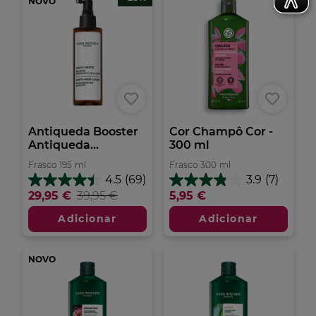
NOVO
Antiqueda Booster
Cor Champô Cor -
Antiqueda...
300 ml
Frasco
195
ml
Frasco
300
ml
4.5
(69)
3.9
(7)
4.5
3.9
29,95 €
39,95 €
5,95 €
em
em
5
5
Adicionar
Adicionar
estrelas.
estrelas.
69
7
análises
análises
NOVO