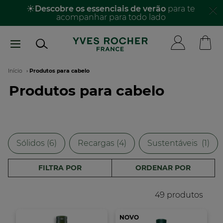
Passar
☀️
Descobre os essenciais de verão
para te
acompanhar para todo lado​
para
o
conteúdo
principal
Navegação
Início
Produtos para cabelo
Produtos para cabelo
estrutural
Sólidos (6)
Recargas (4)
Sustentáveis​ ​ (1)
FILTRA POR
ORDENAR POR
49 produtos
NOVO