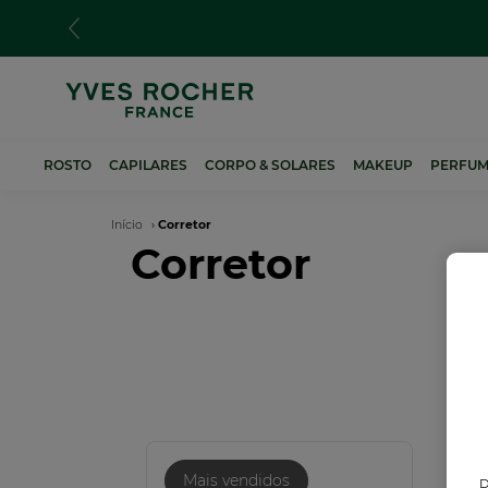
Passar
para
o
conteúdo
principal
ROSTO
CAPILARES
CORPO & SOLARES
MAKEUP
PERFUM
Navegação
Início
Corretor
Corretor
estrutural
Mais vendidos
D