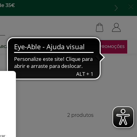
para todo lado​
ARCA
TORNA-TE AFILIADO
ÁREA RESERVADA
PROMOÇÕES
2 produtos
trar