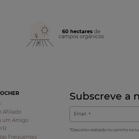
60 hectares
de
campos orgânicos
Subscreve a n
ROCHER
a
e Afiliado
Email
a um Amigo
 YR
*Desconto realizado no carrinho na t
tas Frequentes