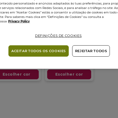
onteúdo personalizado e anúncios adaptados às tuas preferências, para prop
e serviços relacionados com Redes Sociais, e para analisar o tráfego no site. A
licares em “Aceitar Cookies” estás a consentir a utilização de cookies em todo 
ite. Para saberes mais clica em “Definições de Cookies” ou consulta a
ossa
Privacy Policy
DEFINIÇÕES DE COOKIES
rretor Stick
Corretor Iluminador
ck
1
gr
•
15 tons
Tubo
7
ml
•
15 tons
ACEITAR TODOS OS COOKIES
REJEITAR TODOS
4.5
(43)
4.5
4
4
(34)
em
m
95 €
12,95 €
14,95 €
5
estrelas.
trelas.
Escolher cor
Escolher cor
43
análises
álises