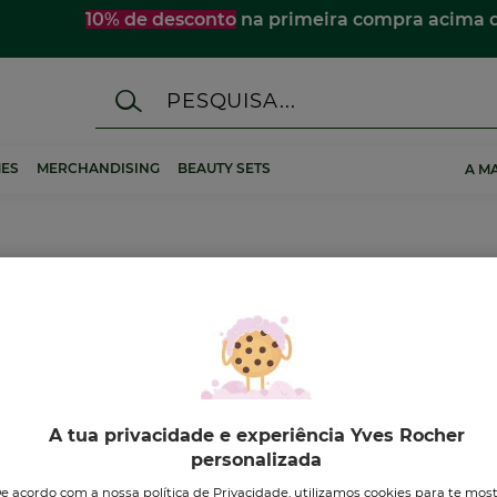
☀️
Descobre os essenciais de verão
para te acompanhar 
ES
MERCHANDISING
BEAUTY SETS
A M
A tua privacidade e experiência Yves Rocher
personalizada
-23%
e acordo com a nossa política de Privacidade, utilizamos cookies para te mos