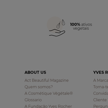
100%
ativos
vegetais
ABOUT US
YVES 
Act Beautiful Magazine
A Marc
Quem somos?
Torna-t
A Cosmétique Végétale®
Convid
Glossario
Cliente
A Fundação Yves Rocher
Pergun