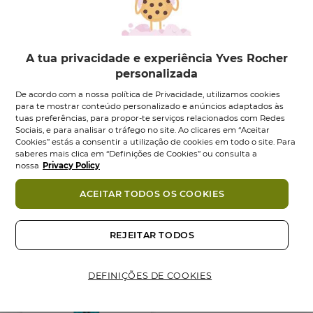
A tua privacidade e experiência Yves Rocher
personalizada
De acordo com a nossa política de Privacidade, utilizamos cookies
para te mostrar conteúdo personalizado e anúncios adaptados às
tuas preferências, para propor-te serviços relacionados com Redes
Champô Duche
Eco-Recarga
Sociais, e para analisar o tráfego no site. Ao clicares em “Aceitar
Suave
Champô Duche
Cookies” estás a consentir a utilização de cookies em todo o site. Para
Monoï -...
saberes mais clica em “Definições de Cookies” ou consulta a
Frasco
400
ml
nossa
Privacy Policy
Recarga
600
ml
4.8
4.8
(5291)
em
4.8
ACEITAR TODOS OS COOKIES
4.8
(1058)
5
em
5,95 €
7,95 €
estrelas.
5
5291
estrelas.
Adicionar
Adicionar
REJEITAR TODOS
análises
1058
análises
DEFINIÇÕES DE COOKIES