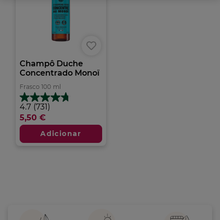
Champô Duche
Concentrado Monoï
Frasco
100
ml
4.7
4.7
(731)
em
5,50 €
5
estrelas.
Adicionar
731
análises