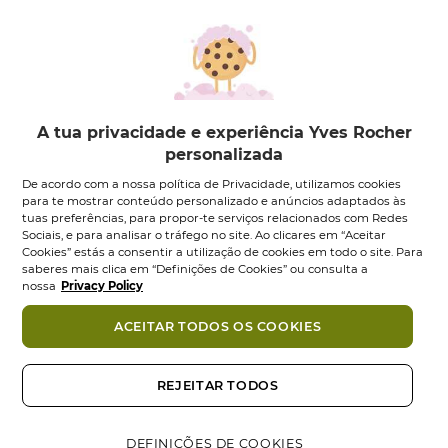
A tua privacidade e experiência Yves Rocher
personalizada
Pó Bronzeador | 01
Pó Duo Iluminador
De acordo com a nossa política de Privacidade, utilizamos cookies
Hâle Léger
para te mostrar conteúdo personalizado e anúncios adaptados às
Caixa
6
g
tuas preferências, para propor-te serviços relacionados com Redes
Caixa
10
g
Sociais, e para analisar o tráfego no site. Ao clicares em “Aceitar
4.6
4.7
(76)
4.6
(109)
4.7
Cookies” estás a consentir a utilização de cookies em todo o site. Para
em
22,95 €
19,95 €
22,95 €
em
saberes mais clica em “Definições de Cookies” ou consulta a
5
5
nossa
Privacy Policy
estrelas.
Adicionar
Adicionar
estrelas.
109
76
ACEITAR TODOS OS COOKIES
análises
análises
NOVO
NOVO
REJEITAR TODOS
DEFINIÇÕES DE COOKIES