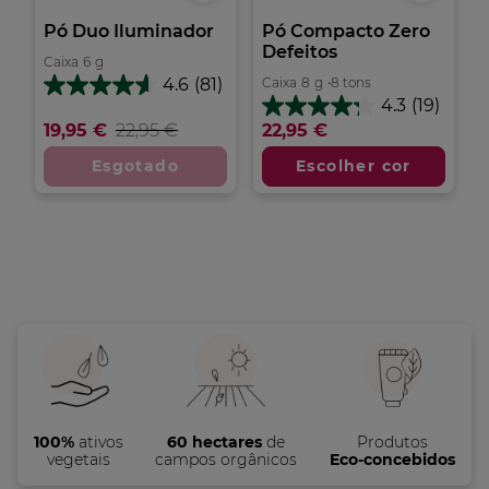
Pó Duo Iluminador
Pó Compacto Zero
Defeitos
Caixa
6
g
Caixa
8
g
•
8 tons
4.6
(81)
4.6
4.3
(19)
em
4.3
19,95 €
22,95 €
22,95 €
5
em
estrelas.
5
Esgotado
Escolher cor
81
estrelas.
análises
19
análises
100%
ativos
60 hectares
de
Produtos
vegetais
campos orgânicos
Eco-concebidos