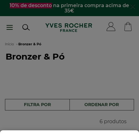
Passar
10% de desconto
na primeira compra acima de
35€
para
o
conteúdo
principal
Navegação
Início
Bronzer & Pó
Bronzer & Pó
estrutural
FILTRA POR
ORDENAR POR
6 produtos
-13%
NOVO