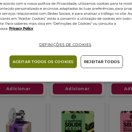
e acordo com a nossa política de Privacidade, utilizamos cookies para te mos
onteúdo personalizado e anúncios adaptados às tuas preferências, para prop
e serviços relacionados com Redes Sociais, e para analisar o tráfego no site. A
licares em “Aceitar Cookies” estás a consentir a utilização de cookies em todo 
ite. Para saberes mais clica em “Definições de Cookies” ou consulta a
ossa
Privacy Policy
DEFINIÇÕES DE COOKIES
ampô Sólido
Desodorizante
Champô 
trição
Bálsamo Sólido
Suave
onete
60
g
Stick
50
g
Sabonete
6
ACEITAR TODOS OS COOKIES
REJEITAR TODOS
3.2
(14)
3.2
4.5
6
6
(20)
em
em
m
95 €
9,95 €
9,95 €
5
5
estrelas.
estrelas.
trelas.
Adicionar
Adicionar
Ad
14
11
análises
análises
álises