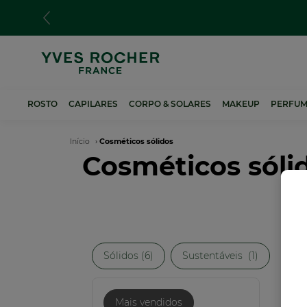
Passar
para
o
conteúdo
principal
ROSTO
CAPILARES
CORPO & SOLARES
MAKEUP
PERFUM
Navegação
Início
Cosméticos sólidos
Cosméticos sóli
estrutural
Sólidos (6)
Sustentáveis​ ​ (1)
Mais vendidos