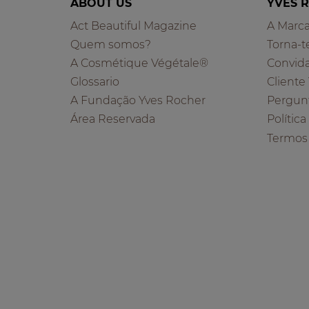
ABOUT US
YVES 
Act Beautiful Magazine
A Marc
Quem somos?
Torna-t
A Cosmétique Végétale®
Convid
Glossario
Cliente
A Fundação Yves Rocher
Pergun
Área Reservada
Polític
Termos