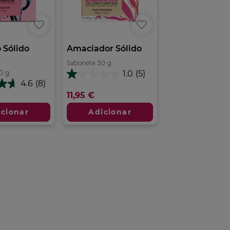
Sólido
Amaciador Sólido
Sabonete
50
g
0
g
1.0
(5)
1.0
4.6
(8)
em
11,95 €
5
estrelas.
icionar
Adicionar
5
análises