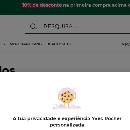
10% de desconto
na primeira compra acima 
ES
MERCHANDISING
BEAUTY SETS
A M
dos
A tua privacidade e experiência Yves Rocher
personalizada