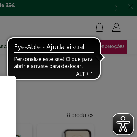
de 35€
ARCA
TORNA-TE AFILIADO
ÁREA RESERVADA
PROMOÇÕES
8 produtos