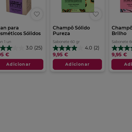
an para
Champô Sólido
Champô 
sméticos Sólidos
Pureza
Brilho
an
1
un
Sabonete
60
gr
Sabonete
6
3.0
(25)
4.0
(2)
0
4.0
4.6
95 €
9,95 €
9,95 €
m
em
em
5
5
Adicionar
Adicionar
Ad
trelas.
estrelas.
estrelas.
2
8
álises
análises
análises