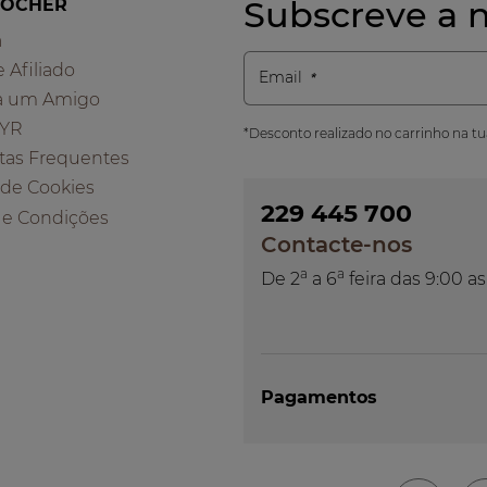
Subscreve a n
ROCHER
a
e Afiliado
Email
a um Amigo
 YR
*Desconto realizado no carrinho na t
tas Frequentes
a de Cookies
229 445 700
 e Condições
Contacte-nos
a
a
De 2
a 6
feira das 9:00 as
Pagamentos