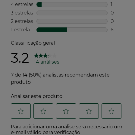
resíduos.
Transporte
Baixo impacto de CO2 para o transporte de
matérias-primas
Produto fabricado e embalado no mesmo local
Compromisso social
Fórmula que contém uma ou mais matérias-
primas provenientes do comércio justo
Produzido e embalado numa fábrica com um
Sistema de Gestão da Responsabilidade Social
certificado*
*de acordo com a norma ISO 45001.
O produto não contém ingredientes ou
derivados de origem animal
A Yves Rocher é uma empresa com uma
missão e trabalha para a natureza e para as
plantas há mais de 65 anos.
Sabe mais sobre o seu programa de
compromisso Act Beautiful com 10 ações
concretas e ambições para 2030.