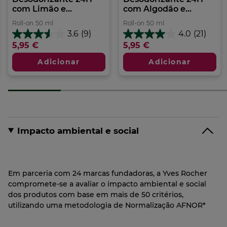
com Limão e...
com Algodão e...
• Feito na França
Formato:
Stick
50.00
g
Roll-on
50
ml
Roll-on
50
ml
3.6
(9)
4.0
(21)
3.6
4.0
5,95 €
5,95 €
em
em
5
5
Adicionar
Adicionar
estrelas.
estrelas.
9
21
análises
análises
Impacto ambiental e social
Em parceria com 24 marcas fundadoras, a Yves Rocher
compromete-se a avaliar o impacto ambiental e social
dos produtos com base em mais de 50 critérios,
utilizando uma metodologia de Normalização AFNOR*