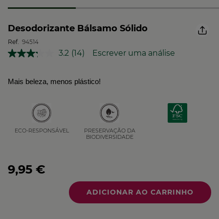
Desodorizante Bálsamo Sólido
Ref.
94514
3.2
(14)
Escrever uma análise
Leu
14
análises.
Link
Mais beleza, menos plástico!
para
a
mesma
página.
PRESERVAÇÃO DA
ECO-RESPONSÁVEL
BIODIVERSIDADE
9,95 €
Quantidade