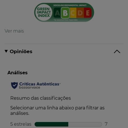
Fórmula
Fórmula com 95% de ingredientes de origem
natural
Opiniões
Formulado para limitar o impacto no ambiente
aquático*
*de acordo com a classificação CLP da fórmula
Embalagem
Embalagem predominantemente reciclável
Produção
Formulado com uma ou mais matérias-primas
provenientes da economia circular
Produzido numa fábrica que utiliza mais de 10%
de energia renovável e recicla mais de 24% de