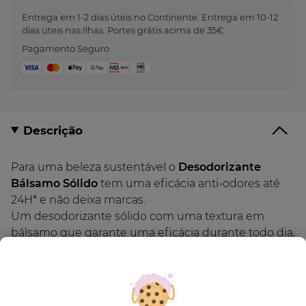
Entrega em 1-2 dias úteis no Continente. Entrega em 10-12
dias úteis nas Ilhas. Portes grátis acima de 35€
Pagamento Seguro
Descrição
Para uma beleza sustentável o
Desodorizante
Bálsamo Sólido
tem uma eficácia anti-odores até
24H* e não deixa marcas.
Um desodorizante sólido com uma textura em
bálsamo que garante uma eficácia durante todo dia,
contra os maus odores e não mancha a roupa. A sua
fórmula contém 95% de ingredientes de origem
natural e foi enriquecida com Extrato de Aveia e
Manteiga de Karité, deixando a pele nutrida e