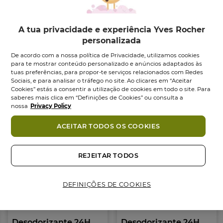
confortável. A sua embalagem em cartão é
maioritariamente reciclável.
A tua privacidade e experiência Yves Rocher
personalizada
De acordo com a nossa política de Privacidade, utilizamos cookies
Ingredientes
para te mostrar conteúdo personalizado e anúncios adaptados às
*Estudo clinico realizado 20 em voluntários
tuas preferências, para propor-te serviços relacionados com Redes
CONSELHOS DE UTILIZAÇÃO:
Sociais, e para analisar o tráfego no site. Ao clicares em “Aceitar
Também podes gostar
Empurrar a parte inferior do tubo e efetuar duas
Cookies” estás a consentir a utilização de cookies em todo o site. Para
saberes mais clica em “Definições de Cookies” ou consulta a
passagens para cima e para baixo nas axilas limpas e
nossa
Privacy Policy
sem irritações.
ACEITAR TODOS OS COOKIES
COMPROMISSO COSMÉTIQUE VÉGÉTAL®
• 95% de ingredientes de origem natural.
REJEITAR TODOS
• Sem Silicone
• Sem Parabenos
• Sem Corantes
DEFINIÇÕES DE COOKIES
• Sem Sais de Alumínio
• Fórmula Vegan, sem derivados de origem animal
• Fórmula dermatologicamente testada.
Desodorizante 24H
Desodorizante 24H