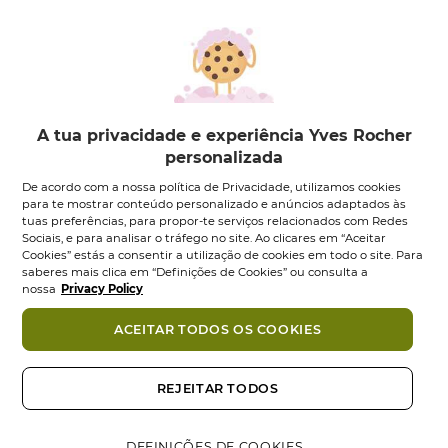
A tua privacidade e experiência Yves Rocher
personalizada
Batom Rouge
Lápis Gloss
De acordo com a nossa política de Privacidade, utilizamos cookies
Botanique
Nutritivo Brillant
para te mostrar conteúdo personalizado e anúncios adaptados às
Acetinado
Lápis
2
gr
•
7 tons
tuas preferências, para propor-te serviços relacionados com Redes
Sociais, e para analisar o tráfego no site. Ao clicares em “Aceitar
Batom
3
g
•
19 tons
4.3
(171)
4.3
Cookies” estás a consentir a utilização de cookies em todo o site. Para
4.3
(16)
em
4.3
saberes mais clica em “Definições de Cookies” ou consulta a
17,95 €
19,95 €
13,95 €
5
em
nossa
Privacy Policy
estrelas.
5
Escolher cor
Escolher cor
171
estrelas.
ACEITAR TODOS OS COOKIES
análises
16
análises
NOVO
REJEITAR TODOS
DEFINIÇÕES DE COOKIES