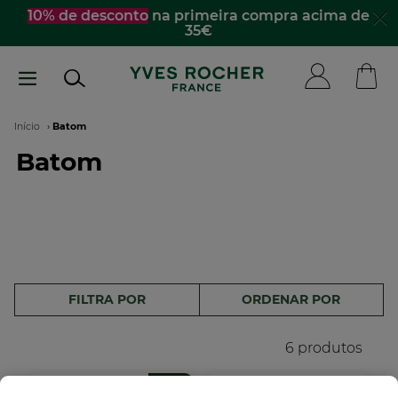
Passar
10% de desconto
na primeira compra acima de
35€
para
o
conteúdo
principal
Navegação
Início
Batom
Batom
estrutural
FILTRA POR
ORDENAR POR
6 produtos
-10%
NOVO