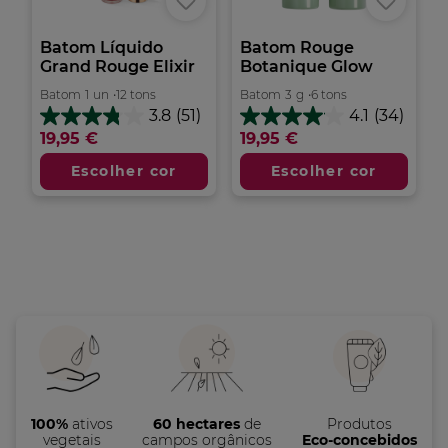
Batom Líquido
Batom Rouge
Grand Rouge Elixir
Botanique Glow
Batom
1
un
•
12 tons
Batom
3
g
•
6 tons
3.8
(51)
4.1
(34)
3.8
4.1
19,95 €
19,95 €
em
em
5
5
Escolher cor
Escolher cor
estrelas.
estrelas.
51
34
análises
análises
100%
ativos
60 hectares
de
Produtos
vegetais
campos orgânicos
Eco-concebidos