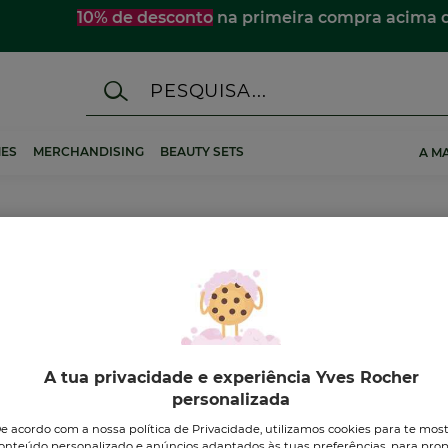
☀️
Descobre os essenciais de verão
para te acompanhar 
ES
MERCHANDISING
BEAUTY SETS
A M
em
A tua privacidade e experiência Yves Rocher
personalizada
-44%
-44%
e acordo com a nossa política de Privacidade, utilizamos cookies para te mos
onteúdo personalizado e anúncios adaptados às tuas preferências, para prop