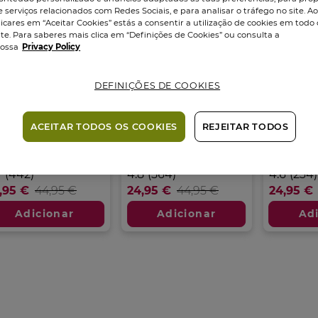
e serviços relacionados com Redes Sociais, e para analisar o tráfego no site. A
licares em “Aceitar Cookies” estás a consentir a utilização de cookies em todo 
ite. Para saberes mais clica em “Definições de Cookies” ou consulta a
ossa
Privacy Policy
DEFINIÇÕES DE COOKIES
u de Toilette
Eau de Toilette
Eau de T
anit Bleu - 100ml
Hoggar - 100 ml
de Sauge 
ACEITAR TODOS OS COOKIES
REJEITAR TODOS
orizador
100
ml
Vaporizador
100
ml
Vaporizado
7
4.8
4.6
7
(442)
4.8
(564)
4.6
(234)
m
em
em
,95 €
44,95 €
24,95 €
44,95 €
24,95 €
5
5
trelas.
estrelas.
estrelas.
Adicionar
Adicionar
Ad
2
564
234
álises
análises
análises