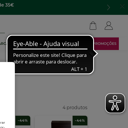
para todo lado​
ARCA
TORNA-TE AFILIADO
ÁREA RESERVADA
PROMOÇÕES
4 produtos
-44%
-44%
trar
or-