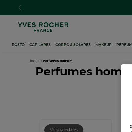
Passar
para
o
conteúdo
principal
ROSTO
CAPILARES
CORPO & SOLARES
MAKEUP
PERFUM
Navegação
Início
Perfumes homem
Perfumes hom
estrutural
D
Mais vendidos
c