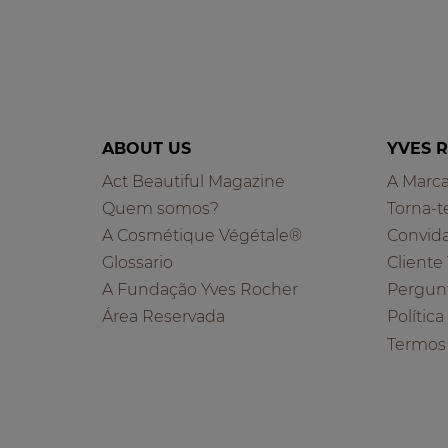
ABOUT US
YVES 
Act Beautiful Magazine
A Marc
Quem somos?
Torna-t
A Cosmétique Végétale®
Convid
Glossario
Cliente
A Fundação Yves Rocher
Pergun
Área Reservada
Polític
Termos