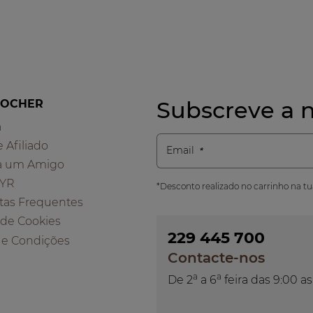
Subscreve a n
ROCHER
a
e Afiliado
Email
a um Amigo
 YR
*Desconto realizado no carrinho na t
tas Frequentes
a de Cookies
229 445 700
 e Condições
Contacte-nos
a
a
De 2
a 6
feira das 9:00 as