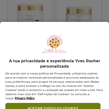
Grande Cuidado
Creme de Dia
Regenerante Dia /...
Corretor e
Embelezador...
Boião
75
ml
Boião
50
ml
A tua privacidade e experiência Yves Rocher
4.8
4.8
(915)
personalizada
em
4.8
4.8
(297)
5
em
39,95 €
49,95 €
29,95 €
39,95 €
De acordo com a nossa política de Privacidade, utilizamos cookies
estrelas.
5
para te mostrar conteúdo personalizado e anúncios adaptados às
915
estrelas.
Adicionar
Adicionar
tuas preferências, para propor-te serviços relacionados com Redes
análises
297
Sociais, e para analisar o tráfego no site. Ao clicares em “Aceitar
análises
Cookies” estás a consentir a utilização de cookies em todo o site. Para
saberes mais clica em “Definições de Cookies” ou consulta a
-18%
-20%
NOVO
NOVO
nossa
Privacy Policy
ACEITAR TODOS OS COOKIES