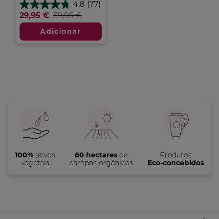
4.8
(77)
4.8
29,95 €
39,95 €
em
5
Adicionar
estrelas.
77
análises
100%
ativos
60 hectares
de
Produtos
vegetais
campos orgânicos
Eco-concebidos