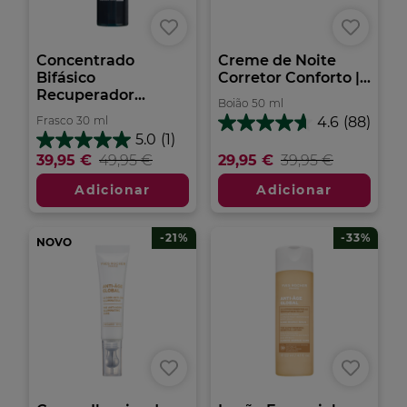
Concentrado
Creme de Noite
Bifásico
Corretor Conforto |...
Recuperador...
Boião
50
ml
Frasco
30
ml
4.6
(88)
4.6
5.0
(1)
em
5.0
39,95 €
49,95 €
29,95 €
39,95 €
5
em
estrelas.
5
Adicionar
Adicionar
88
estrelas.
análises
1
análise
-21%
-33%
NOVO