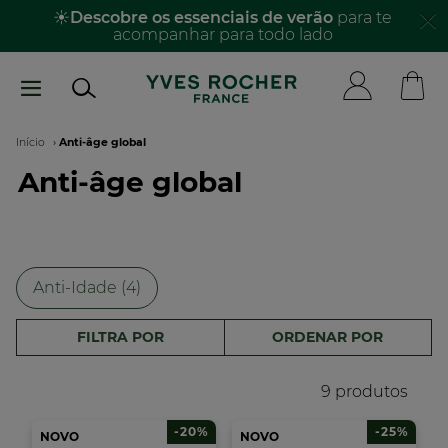
Passar
☀️
Descobre os essenciais de verão
para te
acompanhar para todo lado​
para
o
conteúdo
principal
Navegação
Início
Anti-âge global
Anti-âge global
estrutural
Anti-Idade (4)
FILTRA POR
ORDENAR POR
9 produtos
-20%
-25%
NOVO
NOVO