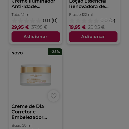
Creme Iluminador
Loção Essencial
Anti-Idade...
Renovadora de...
Tubo
15
ml
Frasco
122
ml
0.0
(0)
0.0
(0)
0.0
0.0
29,95 €
37,95 €
19,95 €
29,95 €
em
em
5
5
Adicionar
Adicionar
estrelas.
estrelas.
-25%
NOVO
Creme de Dia
Corretor e
Embelezador...
Boião
50
ml