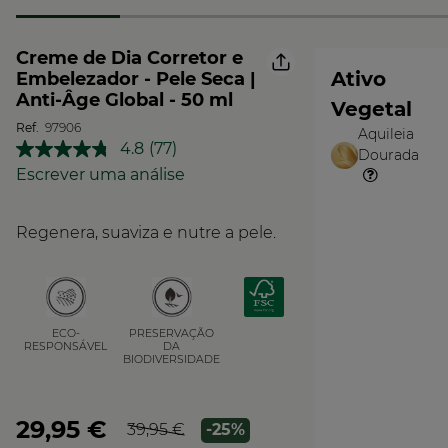
Creme de Dia Corretor e
Ativo
Embelezador - Pele Seca |
Anti-Âge Global - 50 ml
Vegetal
Ref.
97906
Aquileia
O
4.8
(77)
Dourada
Leu
Vegetal
77
Escrever uma análise
análises.
Link
para
Regenera, suaviza e nutre a pele.
a
mesma
página.
PRESERVAÇÃO
ECO-
DA
RESPONSÁVEL
BIODIVERSIDADE
29,95 €
39,95 €
-25%