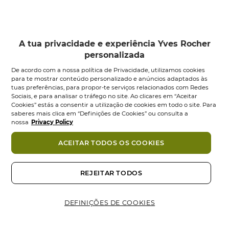
anti-idade
com uma textura aveludada para
proporcionar um
conforto imediato
, ideal para
peles secas
.
Imediatamente
a pele fica mais confortável,
A tua privacidade e experiência Yves Rocher
suavizada e intensamente nutrida. A tez parece
personalizada
uniforme.
De acordo com a nossa política de Privacidade, utilizamos cookies
Após 4 semanas
para te mostrar conteúdo personalizado e anúncios adaptados às
As rugas parecem reduzidas.
tuas preferências, para propor-te serviços relacionados com Redes
Sociais, e para analisar o tráfego no site. Ao clicares em “Aceitar
A pele fica com uma aparência revitalizada e
Cookies” estás a consentir a utilização de cookies em todo o site. Para
visivelmente mais jovem.
saberes mais clica em “Definições de Cookies” ou consulta a
nossa
Privacy Policy
Corrige todos os sinais de idade.
A TUA ROTINA PERSONALIZADA
ACEITAR TODOS OS COOKIES
Conselhos de utilização:
Aplicar a sua textura
Passo 1: Alisar
Passo 2: Sublimar
hidratante pela manhã.
REJEITAR TODOS
Tipos de pele:
Peles secas
Aplicar o sérum de manhã e
Aplicar a sua textura
Formato:
Boião
50.00
ml
à noite em todo o rosto.
hidratante pela manhã, após
Evitar o contorno dos olhos.
o sérum.
DEFINIÇÕES DE COOKIES
Agitar antes de usar.