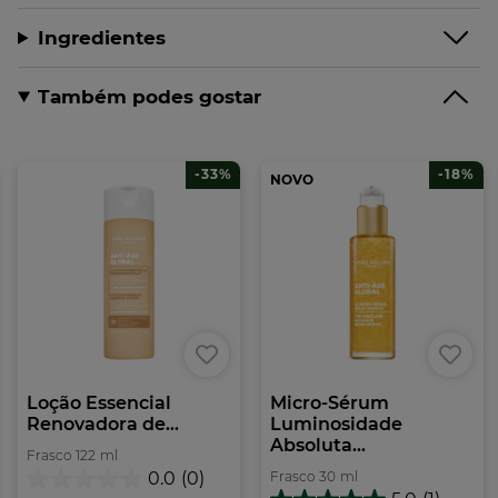
Ingredientes
Também podes gostar
-33%
-18%
NOVO
Loção Essencial
Micro-Sérum
Renovadora de...
Luminosidade
Absoluta...
Frasco
122
ml
Frasco
30
ml
0.0
(0)
0.0