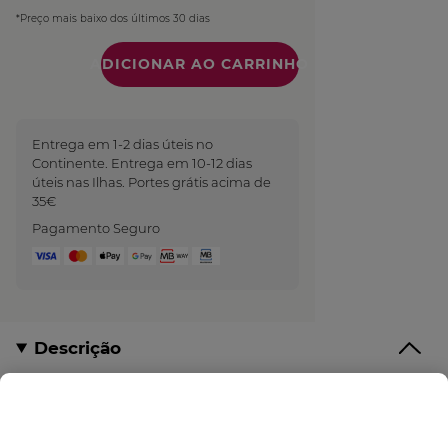
*Preço mais baixo dos últimos 30 dias
Quantidade
Entrega em 1-2 dias úteis no
Continente. Entrega em 10-12 dias
úteis nas Ilhas. Portes grátis acima de
35€
Pagamento Seguro
Descrição
O
Creme de Dia Corretor Embelezador – Peles
Secas da linha Anti-Âge Global
é um
creme de dia