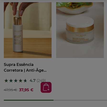
Supra Essência
Corretora | Anti-Âge...
★★★★★
★★★★★
4.7
(249)
47,95 €
37,95 €