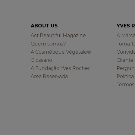
ABOUT US
YVES 
Act Beautiful Magazine
A Marc
Quem somos?
Torna-t
A Cosmétique Végétale®
Convid
Glossario
Cliente
A Fundação Yves Rocher
Pergun
Área Reservada
Polític
Termos