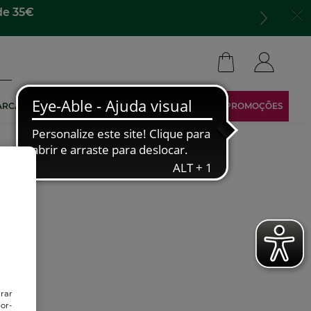
de 35€
ARCA
TORNA-TE AFILIADO
ÁREA RESERVADA
PROMOÇÕES
trar
or-