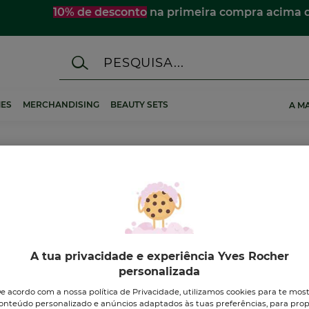
10% de desconto
na primeira compra acima 
ES
MERCHANDISING
BEAUTY SETS
A M
Mãos
A tua privacidade e experiência Yves Rocher
personalizada
e acordo com a nossa política de Privacidade, utilizamos cookies para te mos
onteúdo personalizado e anúncios adaptados às tuas preferências, para prop