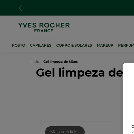
Passar
para
o
conteúdo
principal
ROSTO
CAPILARES
CORPO & SOLARES
MAKEUP
PERFUM
Navegação
Início
Gel limpeza de Mãos
Gel limpeza de 
estrutural
D
Mais vendidos
c