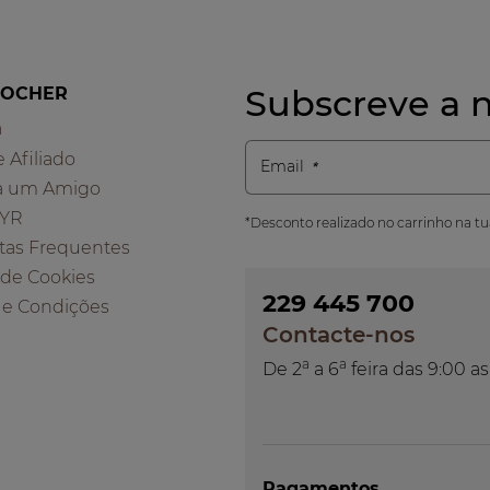
Subscreve a n
ROCHER
a
e Afiliado
Email
a um Amigo
 YR
*Desconto realizado no carrinho na t
tas Frequentes
a de Cookies
229 445 700
 e Condições
Contacte-nos
a
a
De 2
a 6
feira das 9:00 as
Pagamentos