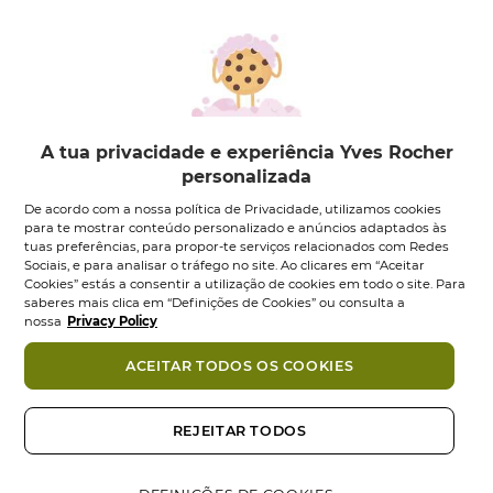
A tua privacidade e experiência Yves Rocher
personalizada
Pur Bleuet
Pur Bleuet
De acordo com a nossa política de Privacidade, utilizamos cookies
Desmaquilhante
Desmaquilhante
para te mostrar conteúdo personalizado e anúncios adaptados às
Express...
Express...
tuas preferências, para propor-te serviços relacionados com Redes
Frasco
200
ml
Conjunto
1
un
Sociais, e para analisar o tráfego no site. Ao clicares em “Aceitar
Cookies” estás a consentir a utilização de cookies em todo o site. Para
0.0
(0)
0.0
(0)
0.0
0.0
saberes mais clica em “Definições de Cookies” ou consulta a
10,95 €
8,95 €
13,90 €
em
em
nossa
Privacy Policy
5
5
Adicionar
Adicionar
estrelas.
estrelas.
ACEITAR TODOS OS COOKIES
-33%
REJEITAR TODOS