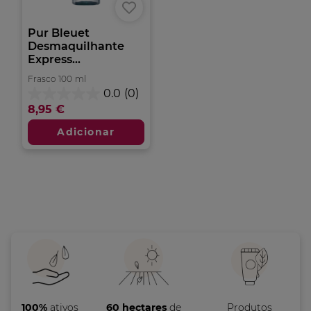
Pur Bleuet
Desmaquilhante
Express...
Frasco
100
ml
0.0
(0)
0.0
8,95 €
em
5
Adicionar
estrelas.
100%
ativos
60 hectares
de
Produtos