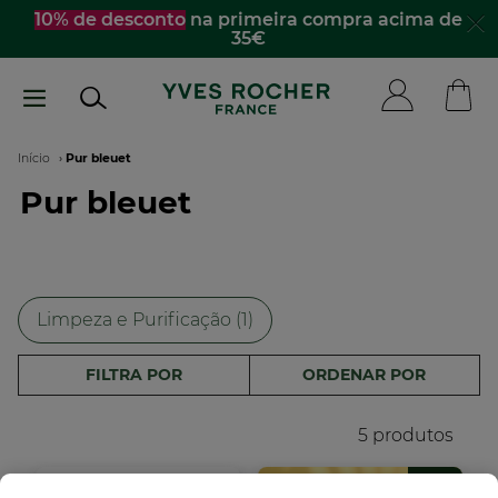
Passar
10% de desconto
na primeira compra acima de
35€
para
o
conteúdo
principal
Navegação
Início
Pur bleuet
Pur bleuet
estrutural
Limpeza e Purificação (1)
FILTRA POR
ORDENAR POR
5 produtos
-35%