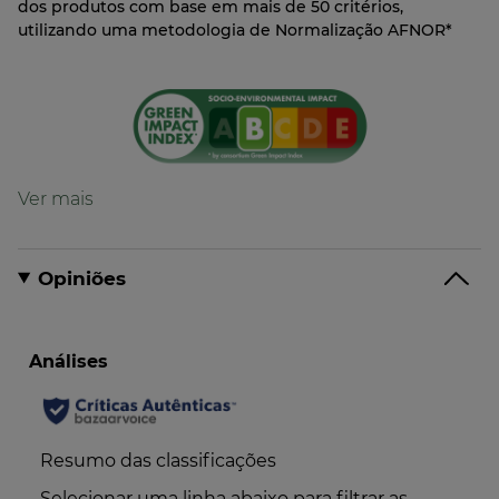
dos produtos com base em mais de 50 critérios,
utilizando uma metodologia de Normalização AFNOR*
Fórmula
Fórmula com 86% de ingredientes de origem
natural
Opiniões
Fórmula biodegradável*
*de acordo com o método do índice de biodegradabilidade
Embalagem
Embalagem com materiais provenientes de
recursos geridos de forma sustentável*
*Com certificação FSC® ou PEFC™
Embalagem com, pelo menos, 60% de
conteúdo reciclado