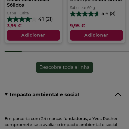
Sólidos
Sabonete
60
g
Caixa
1
Caixa
4.6
(8)
4.6
4.1
(21)
em
4.1
3,95 €
9,95 €
5
em
estrelas.
5
Adicionar
Adicionar
8
estrelas.
análises
21
análises
Descobre toda a linha
Impacto ambiental e social
Em parceria com 24 marcas fundadoras, a Yves Rocher
compromete-se a avaliar o impacto ambiental e social