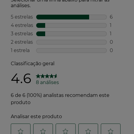
Embalagem totalmente reciclável
Transporte
Baixo impacto de CO2 para o transporte de
matérias-primas
Produto fabricado e embalado no mesmo local
Compromisso Social
Produzido e embalado numa fábrica certificada
no âmbito do Sistema de Gestão da
Responsabilidade Social*
*de acordo com a norma ISO 45001.
A Yves Rocher é uma empresa com uma
missão e trabalha para a natureza e para as
plantas há mais de 65 anos.
Sabe mais sobre o seu programa de
compromisso Act Beautiful com 10 ações
concretas e ambições para 2030.