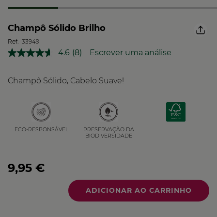
Champô Sólido Brilho
Ref.
33949
4.6
(8)
Escrever uma análise
Leu
8
análises.
Link
Champô Sólido, Cabelo Suave!
para
a
mesma
página.
PRESERVAÇÃO DA
ECO-RESPONSÁVEL
BIODIVERSIDADE
9,95 €
Quantidade