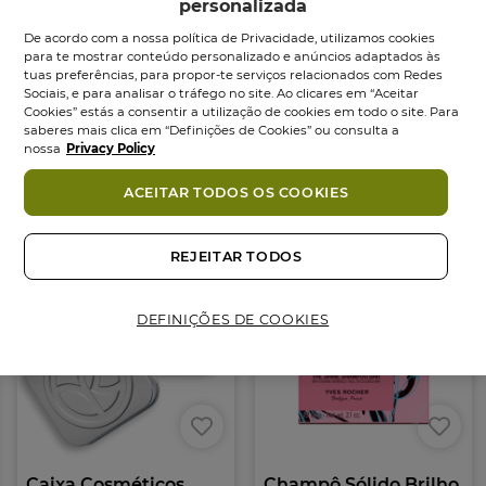
personalizada
CONSELHOS DE UTILIZAÇÃO
De acordo com a nossa política de Privacidade, utilizamos cookies
para te mostrar conteúdo personalizado e anúncios adaptados às
Esfrega o Champô entre as mãos ou diretamente
tuas preferências, para propor-te serviços relacionados com Redes
no cabelo molhado. Massaja o couro cabeludo
Sociais, e para analisar o tráfego no site. Ao clicares em “Aceitar
Cookies” estás a consentir a utilização de cookies em todo o site. Para
fazendo espuma e depois enxagua.
Ingredientes
saberes mais clica em “Definições de Cookies” ou consulta a
nossa
Privacy Policy
COMPROMISSO COSMÉTIQUE VÉGÉTALE®
Também podes gostar
ACEITAR TODOS OS COOKIES
• + de 99% de ingredientes biodegradáveis
• Ingredientes cultivados nos campos de
Agricultura Biológica em La Gacilly, França
REJEITAR TODOS
• Sem sulfatos
• Embalagem em cartão 60% reciclado, proveniente
DEFINIÇÕES DE COOKIES
dos nossos desperdícios, 100% reciclável
• Sem plástico
• 1 Champô Sólido = 2 Champôs Líquidos 300ml
• 1 Champô comprado = 1 Árvore Plantada pela
Fundação Yves Rocher
Formato:
Sabonete
60.00
g
Caixa Cosméticos
Champô Sólido Brilho