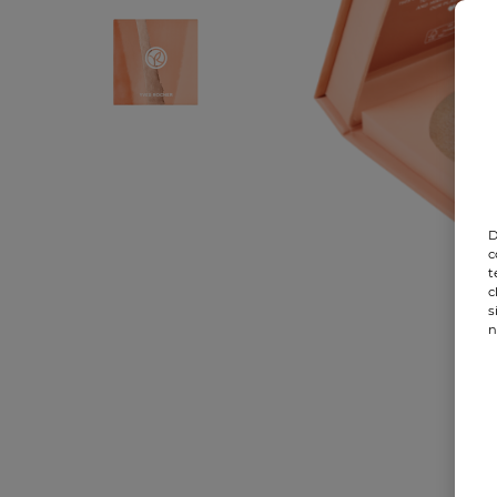
D
c
t
c
s
n