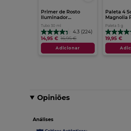
Primer de Rosto
Paleta 4 
Iluminador...
Magnolia 
Tubo
30
ml
Paleta
5
g
4.3
(224)
4.3
4.4
14,95 €
16,95 €
19,95 €
em
em
5
5
Adicionar
Adic
estrelas.
estrelas.
224
60
análises
análises
Opiniões