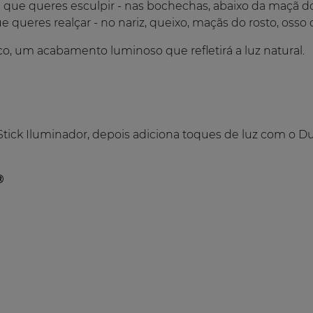
 que queres esculpir - nas bochechas, abaixo da maçã do r
e queres realçar - no nariz, queixo, maçãs do rosto, osso
co, um acabamento luminoso que refletirá a luz natural.
o Stick Iluminador, depois adiciona toques de luz com o D
®