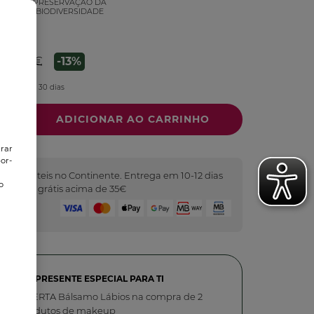
PRESERVAÇÃO DA
VEL
BIODIVERSIDADE
22,95 €
-13%
os últimos 30 dias
trar
or-
o
2 dias úteis no Continente. Entrega em 10-12 dias
o
as. Portes grátis acima de 35€
Seguro
UM PRESENTE ESPECIAL PARA TI
OFERTA Bálsamo Lábios na compra de 2
produtos de makeup