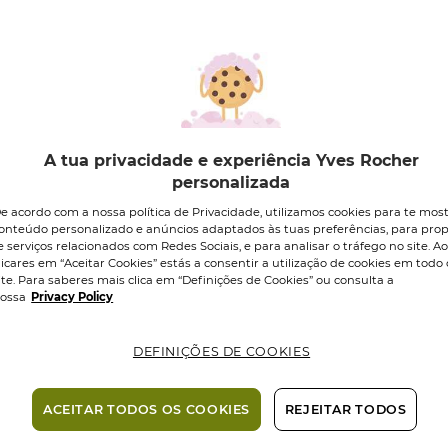
ECO-RESPONSÁ
19,95 €
*Preço mais baixo d
A tua privacidade e experiência Yves Rocher
Quantidade
personalizada
e acordo com a nossa política de Privacidade, utilizamos cookies para te mos
onteúdo personalizado e anúncios adaptados às tuas preferências, para prop
e serviços relacionados com Redes Sociais, e para analisar o tráfego no site. A
Entrega em 1-
licares em “Aceitar Cookies” estás a consentir a utilização de cookies em todo 
úteis nas Ilh
ite. Para saberes mais clica em “Definições de Cookies” ou consulta a
Pagamento 
ossa
Privacy Policy
DEFINIÇÕES DE COOKIES
ACEITAR TODOS OS COOKIES
REJEITAR TODOS