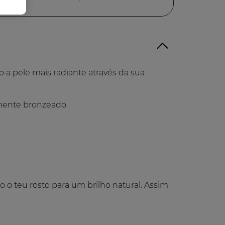
o a pele mais radiante através da sua
mente bronzeado.
 o teu rosto para um brilho natural. Assim