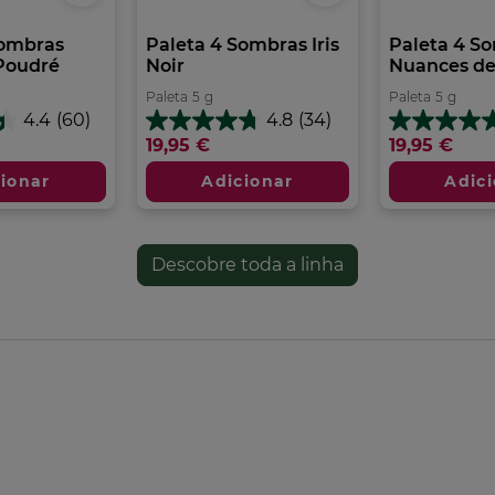
Sombras
Paleta 4 Sombras Iris
Paleta 4 S
Poudré
Noir
Nuances de
Paleta
5
g
Paleta
5
g
4.4
(60)
4.8
(34)
4.8
4.6
19,95 €
19,95 €
em
em
5
5
ionar
Adicionar
Adic
estrelas.
estrelas.
34
67
análises
análises
Descobre toda a linha