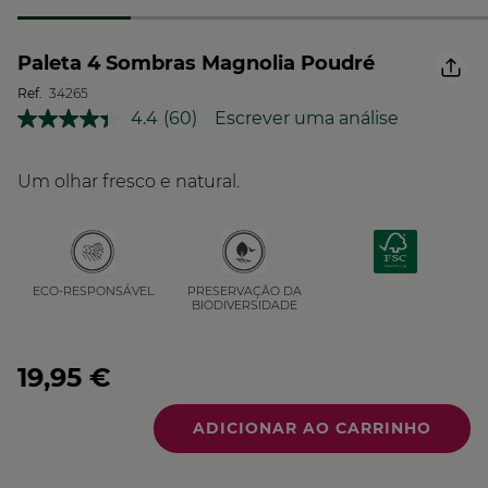
Paleta 4 Sombras Magnolia Poudré
Ref.
34265
4.4
(60)
Escrever uma análise
Leu
60
análises.
Link
Um olhar fresco e natural.
para
a
mesma
página.
PRESERVAÇÃO DA
ECO-RESPONSÁVEL
BIODIVERSIDADE
19,95 €
Quantidade