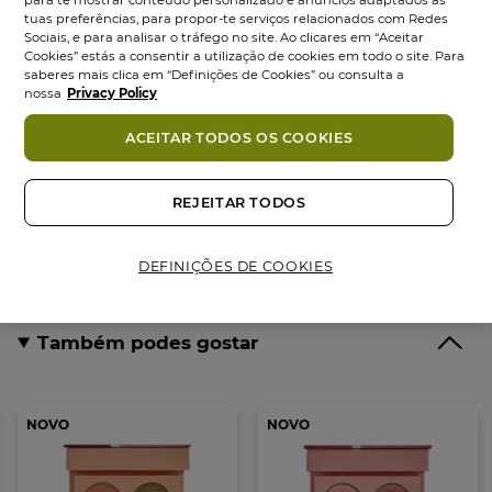
A Paleta 4 Sombras Magnolia Poudré, inspirada na
tuas preferências, para propor-te serviços relacionados com Redes
Magnólia, com tons malva e rosa que oferecem
Sociais, e para analisar o tráfego no site. Ao clicares em “Aceitar
Cookies” estás a consentir a utilização de cookies em todo o site. Para
vários acabamentos para criar looks frescos e
saberes mais clica em “Definições de Cookies” ou consulta a
naturais.
nossa
Privacy Policy
A sua fórmula delicada e vegan está enriquecida
ACEITAR TODOS OS COOKIES
com Água Centáurea Bio, tornando-a perfeita para
os olhos mais sensíveis, secos e utilizadores de
lentes de contacto.
REJEITAR TODOS
CONSELHOS DE UTILIZAÇÃO:
DEFINIÇÕES DE COOKIES
• Aplicar as sombras mate e nacaradas com um
Ingredientes
pincel.
Também podes gostar
COMPROMISSO COSMÉTIQUE VÉGÉTALE®
• 72% a 95% de ingredientes de origem natural
• Fórmula Vegan, sem ingredientes de origem
NOVO
NOVO
animal
• Enriquecido com Água Centáurea Bio de La Gacilly
• Embalagem em cartão 100% certificado FSC