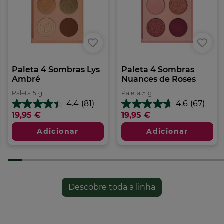
• Sem espelho e sem iman
Formato:
Paleta
5.00
g
Paleta 4 Sombras Lys
Paleta 4 Sombras
Ambré
Nuances de Roses
Paleta
5
g
Paleta
5
g
4.4
(81)
4.6
(67)
4.4
4.6
19,95 €
19,95 €
em
em
5
5
Adicionar
Adicionar
estrelas.
estrelas.
81
67
análises
análises
Descobre toda a linha