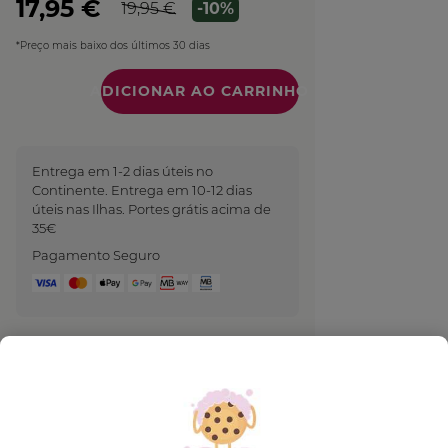
17,95 €
19,95 €
-10%
*Preço mais baixo dos últimos 30 dias
Quantidade
Entrega em 1-2 dias úteis no
Continente. Entrega em 10-12 dias
úteis nas Ilhas. Portes grátis acima de
35€
Pagamento Seguro
UM PRESENTE ESPECIAL
PARA TI
OFERTA Bálsamo Lábios na
compra de 2 produtos de