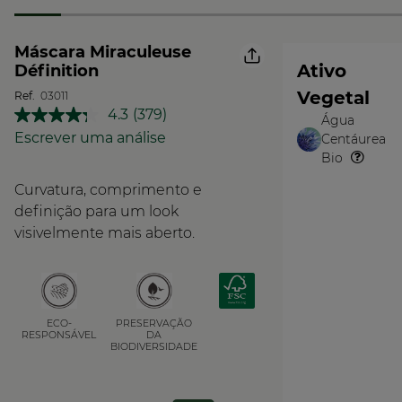
Máscara Miraculeuse
Ativo
Définition
Vegetal
Ref.
03011
4.3
(379)
Água
Leu
O
379
Escrever uma análise
Centáurea
Vegetal
análises.
Bio
Link
para
Curvatura, comprimento e
a
mesma
definição para um look
página.
visivelmente mais aberto.
PRESERVAÇÃO
ECO-
DA
RESPONSÁVEL
BIODIVERSIDADE