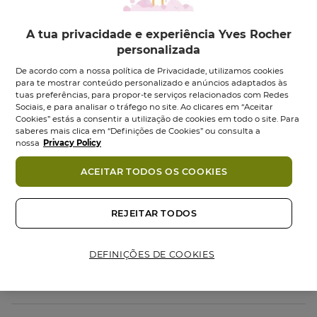
makeup
A tua privacidade e experiência Yves Rocher
personalizada
Descrição
De acordo com a nossa política de Privacidade, utilizamos cookies
para te mostrar conteúdo personalizado e anúncios adaptados às
A
Máscara Miraculeuse Définition
proporciona um
tuas preferências, para propor-te serviços relacionados com Redes
Sociais, e para analisar o tráfego no site. Ao clicares em “Aceitar
efeito de
pestanas multiplicadas,
combinando
Cookies” estás a consentir a utilização de cookies em todo o site. Para
volume
,
comprimento
,
curvatura
e
definição
saberes mais clica em “Definições de Cookies” ou consulta a
nossa
Privacy Policy
pestana a pestana para um olhar 2x* mais intenso e
aberto.
ACEITAR TODOS OS COOKIES
Graças à sua
duração de
24 horas
**, a máscara
garante um resultado impecável durante todo o dia,
sem grumos ou manchas. A cor
preto intenso
REJEITAR TODOS
amplifica o olhar, realçando todos os formatos de
olhos.
DEFINIÇÕES DE COOKIES
Após 14 dias
de utilização, 82% das mulheres***
afirmam que as pestanas ficam mais fortes e
resistentes, graças à sua fórmula enriquecida com
Água de Centáurea Bio e Óleo de Rícino.