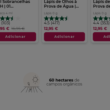
l Sobrancelhas
Lápis de Olhos à
Lápis de
 | 01...
Prova de Água |...
Prova de
sco
4
ml
Lápis
0
g
Lápis
0
g
4.5
4.4
(103)
4.5
(417)
4.4
(353)
m
em
em
,95 €
16,95 €
12,95 €
12,95 €
5
5
trelas.
estrelas.
estrelas.
Adicionar
Adicionar
Ad
3
417
353
álises
análises
análises
60 hectares
de
campos orgânicos