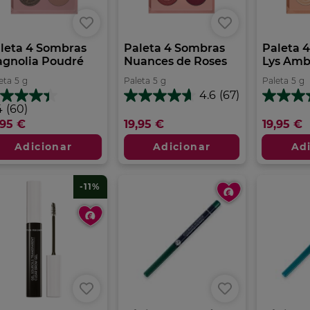
leta 4 Sombras
Paleta 4 Sombras
Paleta 
gnolia Poudré
Nuances de Roses
Lys Amb
eta
5
g
Paleta
5
g
Paleta
5
g
4.6
(67)
4.6
4.4
4
4
(60)
em
em
m
,95 €
19,95 €
19,95 €
5
5
estrelas.
estrelas.
trelas.
Adicionar
Adicionar
Ad
67
81
análises
análises
álises
-11%