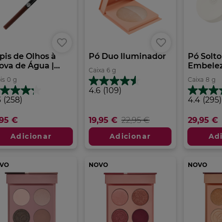
pis de Olhos à
Pó Duo Iluminador
Pó Solto
ova de Água |...
Embele
Caixa
6
g
is
0
g
Caixa
8
g
4.6
4.6
(109)
em
3
4.4
3
(258)
4.4
(295)
5
m
em
estrelas.
5
,95 €
19,95 €
22,95 €
29,95 €
109
trelas.
estrelas.
análises
8
295
Adicionar
Adicionar
Ad
álises
análises
VO
NOVO
NOVO