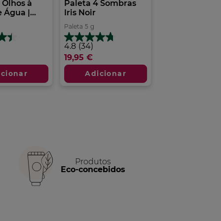
 Olhos à
Paleta 4 Sombras
 Água |...
Iris Noir
Paleta
5
g
4.8
4.8
(34)
em
19,95 €
5
estrelas.
icionar
Adicionar
34
análises
Produtos
Eco-concebidos