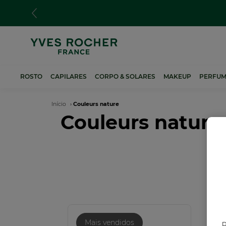
Passar
para
o
conteúdo
principal
ROSTO
CAPILARES
CORPO & SOLARES
MAKEUP
PERFUM
Navegação
Início
Couleurs nature
Couleurs nature
estrutural
NO
Mais vendidos
D