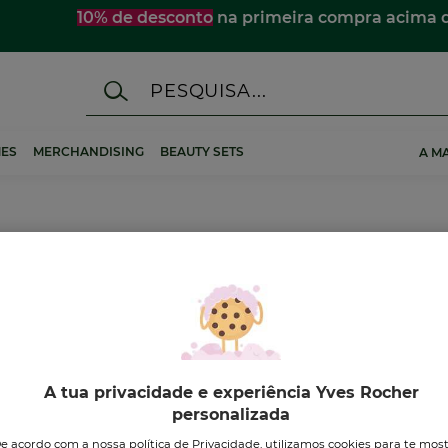
☀️
Descobre os essenciais de verão
para te acompanhar 
ES
MERCHANDISING
BEAUTY SETS
A M
A tua privacidade e experiência Yves Rocher
personalizada
VO
-10%
-10%
NOVO
e acordo com a nossa política de Privacidade, utilizamos cookies para te mos