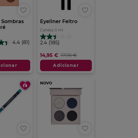
4 Sombras
Eyeliner Feltro
ré
Caneta
0
ml
2.4
4.4
(81)
2.4
(185)
em
5
14,95 €
17,95 €
estrelas.
185
icionar
Adicionar
análises
NOVO