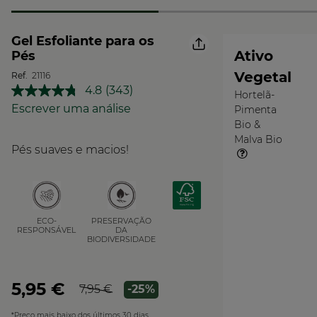
Gel Esfoliante para os
Ativo
Pés
Vegetal
Ref.
21116
4.8
(343)
Hortelã-
Leu
O
343
Escrever uma análise
Pimenta
Vegetal
análises.
Bio &
Link
Malva Bio
para
Pés suaves e macios!
a
mesma
página.
PRESERVAÇÃO
ECO-
DA
RESPONSÁVEL
BIODIVERSIDADE
5,95 €
7,95 €
-25%
*Preço mais baixo dos últimos 30 dias