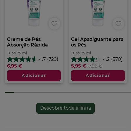
Creme de Pés
Gel Apaziguante para
Absorção Rápida
os Pés
Tubo
75
ml
Tubo
75
ml
4.7
(729)
4.2
(570)
4.7
4.2
6,95 €
5,95 €
7,95 €
em
em
5
5
Adicionar
Adicionar
estrelas.
estrelas.
729
570
análises
análises
Descobre toda a linha