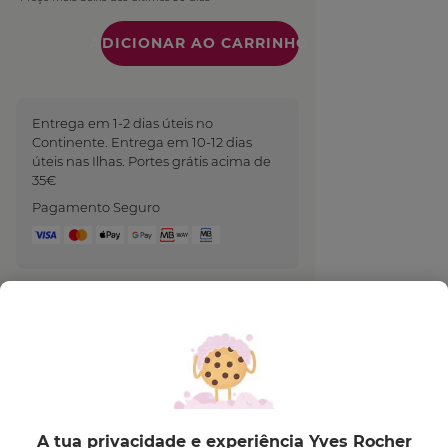
Quantidade
Entrega em 1-2 dias úteis no
Continente. Entrega em 10-12 dias
úteis nas Ilhas. Portes grátis acima de
35€
Pagamento Seguro
Descrição
O
Gel Esfoliante para o Pés
, enriquecido com
Hortelã-Pimenta e Malva Bio, alisa e reduz as
rugosidades da pele, que volta a ter um aspeto
A tua privacidade e experiência Yves Rocher