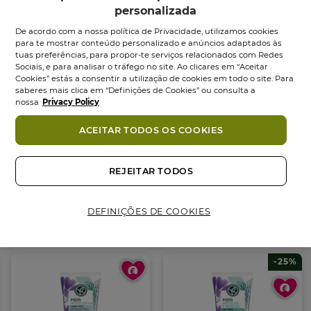
suave e macio. Adeus impurezas e peles mortas!
personalizada
Após a esfoliação, os pés ficam mais suaves e
De acordo com a nossa política de Privacidade, utilizamos cookies
prontos para receber o seu cuidado nutritivo.
para te mostrar conteúdo personalizado e anúncios adaptados às
tuas preferências, para propor-te serviços relacionados com Redes
Sociais, e para analisar o tráfego no site. Ao clicares em “Aceitar
Conselhos de Utilização
Cookies” estás a consentir a utilização de cookies em todo o site. Para
Utilizar 2 a 3 vezes por semana nos pés
saberes mais clica em “Definições de Cookies” ou consulta a
humedecidos. Massajar e enxaguar
nossa
Privacy Policy
abundantemente. Não aplicar no rosto e nem na
ACEITAR TODOS OS COOKIES
pele irritada ou danificada.
COMPROMISSO COSMÉTIQUE VÉGÉTALE®
• Fórmula com 98% de ingredientes de origem
REJEITAR TODOS
Ingredientes
natural
• Fórmula dermatologicamente testada
DEFINIÇÕES DE COOKIES
Também podes gostar
• Fórmula Vegan
• Sem parabenos
• Sem silicones e óleo mineral
-25%
• Tubos em plástico 100% reciclado e reciclável
• Agricultura biológica e sustentável
Formato:
Tubo
75.00
ml