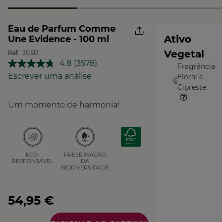
Eau de Parfum Comme
Ativo
Une Evidence - 100 ml
Vegetal
Ref.
30313
4.8
(3578)
Fragrância
Leu
O
3578
Escrever uma análise
Floral e
Vegetal
análises.
Cipreste
Link
para
Um momento de harmonia!
a
mesma
página.
PRESERVAÇÃO
ECO-
DA
RESPONSÁVEL
BIODIVERSIDADE
54,95 €