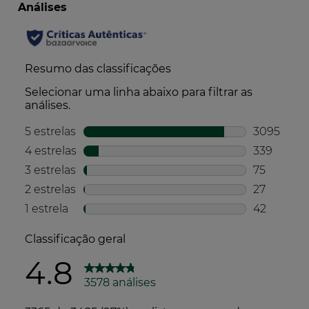
Fórmula biodegradável*
*de acordo com o método do índice de biodegradabilidade
Embalagem
Embalagem fabricada a partir de materiais
provenientes de recursos geridos de forma
sustentável*
*Com certificação FSC® ou PEFC™
Embalagem leve*
*em comparação com a média deste tipo de embalagem
Embalagem principalmente reciclável
Produção
Produzido e embalado numa fábrica francesa
com certificação ambiental*
*de acordo com a norma ISO 14001.
Transporte
Baixo impacto de CO2 no transporte de
matérias-primas
Produto fabricado e embalado no mesmo local