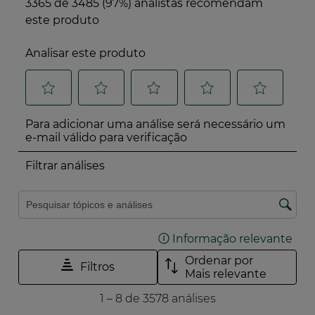
Compromisso social
Produzido e embalado numa fábrica com um
sistema de Gestão de Responsabilidade Social
certificado*
*de acordo com a norma ISO 45001.
Produto que não contém ingredientes ou
derivados de origem animal
A Yves Rocher é uma empresa com uma
missão e trabalha para a natureza e para as
plantas há mais de 65 anos.
Sabe mais sobre o seu programa de
compromisso Act Beautiful com 10 ações
concretas e ambições para 2030.
O Índice de Impacto Verde é uma ferramenta de
avaliação do impacto ambiental e social dos