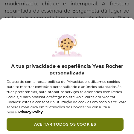
modernizado, chique e intemporal. A frescura
requintada da essência de Bergamota dá lugar ao
rasto delicadamente feminino do absoluto de Rosa
Damascena. A sombra apaziguante da essência de
Patchuli oferece, no final, uma profunda sensação
de plenitude".
Nos bastidores da criação:
Para criar esta fragrância, a perfumista Annick
Ménardo trabalhou uma estrutura cipreste de forma
Ingredientes
A tua privacidade e experiência Yves Rocher
moderna, em torno de belas matérias. Preservando
personalizada
sempre a elegância do clássico acordo cipreste, deu
Também podes gostar
De acordo com a nossa política de Privacidade, utilizamos cookies
uma maior frescura e luminosidade ao perfume.
para te mostrar conteúdo personalizado e anúncios adaptados às
tuas preferências, para propor-te serviços relacionados com Redes
CONSELHOS DE UTILIZAÇÃO:
Sociais, e para analisar o tráfego no site. Ao clicares em “Aceitar
-46%
-38%
Cookies” estás a consentir a utilização de cookies em todo o site. Para
Vaporiza a Eau de parfum nos locais mais quentes
saberes mais clica em “Definições de Cookies” ou consulta a
do corpo: no interior dos pulsos, atrás das orelhas e
nossa
Privacy Policy
no decote.
ACEITAR TODOS OS COOKIES
COMPROMISSO COSMÉTIQUE VÉGÉTALE®