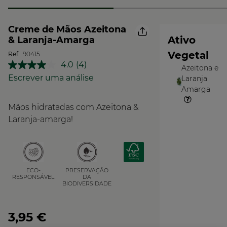
Creme de Mãos Azeitona
Ativo
& Laranja-Amarga
Vegetal
Ref.
90415
4.0
(4)
Azeitona e
Leu
O
4
Escrever uma análise
Laranja
Vegetal
análises.
Amarga
Link
para
Mãos hidratadas com Azeitona &
a
mesma
Laranja-amarga!
página.
PRESERVAÇÃO
ECO-
DA
RESPONSÁVEL
BIODIVERSIDADE
3,95 €