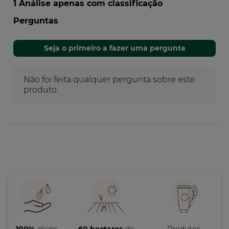
100%
ativos
60 hectares
de
Produtos