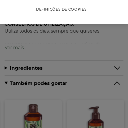
fundente e sem silicone. Enriquecido com Manteiga
DEFINIÇÕES DE COOKIES
de Karité Bio.
CONSELHOS DE UTILIZAÇÃO:
Utiliza todos os dias, sempre que quiseres.
COMPROMISSO COSMÉTIQUE VÉGÉTAL®
• Mais de 98% de ingredientes de origem natural
• Fórmula Vegan, sem derivados de origem animal
• Sem Silicone
Ingredientes
•Sem Corantes
Formato:
Tubo
30.00
ml
Também podes gostar