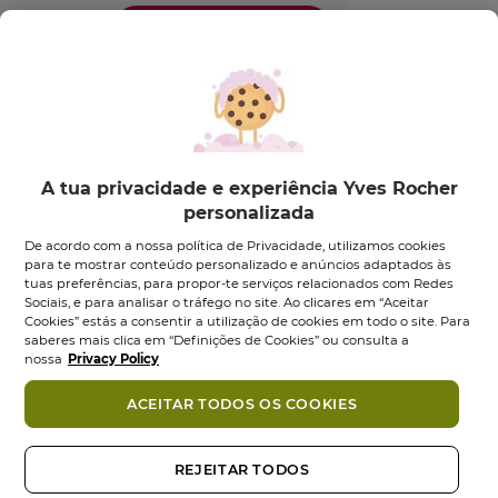
Quantidade
Entrega em 1-2 dias úteis no
Continente. Entrega em 10-12 dias
úteis nas Ilhas. Portes grátis acima de
35€
A tua privacidade e experiência Yves Rocher
personalizada
Pagamento Seguro
De acordo com a nossa política de Privacidade, utilizamos cookies
para te mostrar conteúdo personalizado e anúncios adaptados às
tuas preferências, para propor-te serviços relacionados com Redes
Sociais, e para analisar o tráfego no site. Ao clicares em “Aceitar
Cookies” estás a consentir a utilização de cookies em todo o site. Para
saberes mais clica em “Definições de Cookies” ou consulta a
Descrição
nossa
Privacy Policy
O prazer do aroma delicado de Azeitona & Laranja
ACEITAR TODOS OS COOKIES
Amarga no teu Creme de Mãos!
Para obteres umas mãos suaves, hidratadas e
REJEITAR TODOS
delicadamente perfumadas com a sua fórmula