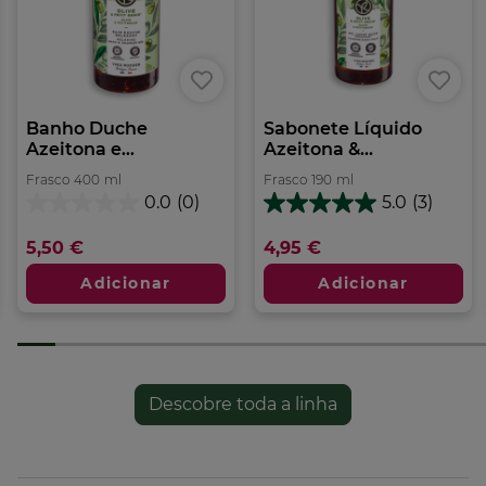
Banho Duche
Sabonete Líquido
Azeitona e...
Azeitona &...
Frasco
400
ml
Frasco
190
ml
0.0
(0)
5.0
(3)
0.0
5.0
em
em
5,50 €
4,95 €
5
5
estrelas.
estrelas.
Adicionar
Adicionar
3
análises
Descobre toda a linha