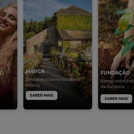
MARCA
GO
FUNDAÇÃO
Descobre a Demo-botanical
Somos todos For
Beauty
da Natureza
SABER MAIS
SABER MAIS