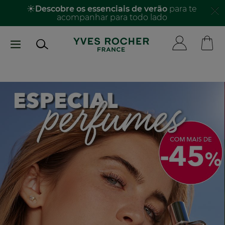
Passar
☀️
Descobre os essenciais de verão
para te
acompanhar para todo lado​
para
o
conteúdo
principal