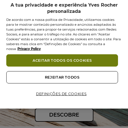
A tua privacidade e experiência Yves Rocher
personalizada
De acordo com a nossa política de Privacidade, utilizamos cookies
para te mostrar conteúdo personalizado e anúncios adaptados às
tuas preferências, para propor-te serviços relacionados com Redes
Sociais, e para analisar o tráfego no site. Ao clicares em “Aceitar
Creme Protetor Anti-
Eau de Toilette Vaga
Cookies” estás a consentir a utilização de cookies em todo o site. Para
Idade Rosto -...
de Verão
saberes mais clica em “Definições de Cookies” ou consulta a
nossa
Privacy Policy
Tubo Doseador
40
ml
Frasco
100
ml
4.4
(80)
4.4
ACEITAR TODOS OS COOKIES
4.5
4.5
(1484)
em
em
17,95 €
19,95 €
24,95 €
29,95 €
5
5
estrelas.
REJEITAR TODOS
estrelas.
Adicionar
Adicionar
80
1484
análises
análises
DEFINIÇÕES DE COOKIES
DESCOBRE​