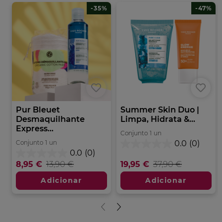
-35%
-47%
Pur Bleuet
Summer Skin Duo |
Desmaquilhante
Limpa, Hidrata &...
Express...
Conjunto
1
un
Conjunto
1
un
0.0
(0)
0.0
0.0
(0)
em
0.0
8,95 €
13,90 €
19,95 €
37,90 €
5
em
estrelas.
5
Adicionar
Adicionar
estrelas.