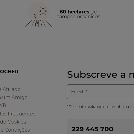
60 hectares
de
campos orgânicos
Subscreve a n
ROCHER
a
e Afiliado
Email
a um Amigo
 YR
*Desconto realizado no carrinho na t
tas Frequentes
a de Cookies
229 445 700
 e Condições