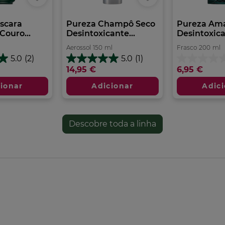
scara
Pureza Champô Seco
Pureza Am
Couro...
Desintoxicante...
Desintoxican
Aerossol
150
ml
Frasco
200
ml
5.0
(2)
5.0
(1)
5.0
0.0
14,95 €
6,95 €
em
em
5
5
ionar
Adicionar
Adic
estrelas.
estrelas.
1
análise
Descobre toda a linha