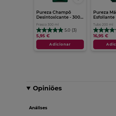
Pureza Champô
Pureza Má
Desintoxicante - 300...
Esfoliante 
Frasco
300
ml
Tubo
200
ml
5.0
(3)
5.0
5.0
5,95 €
16,95 €
em
em
5
5
Adicionar
Adic
estrelas.
estrelas.
3
2
análises
análises
Opiniões