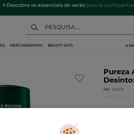
☀️
Descobre os essenciais de verão
para te acompanhar 
ES
MERCHANDISING
BEAUTY SETS
A M
Pureza 
Desinto
Ref.
92408
Para um cabe