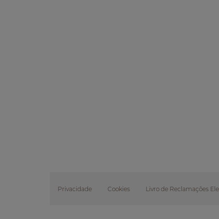
Privacidade
Cookies
Livro de Reclamações Ele
Footer
submenu