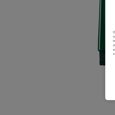
D
c
t
c
s
n