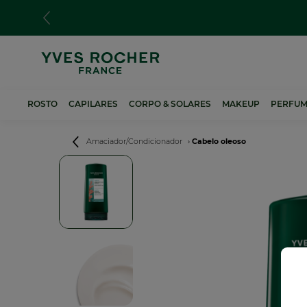
Passar
para
o
conteúdo
principal
ROSTO
CAPILARES
CORPO & SOLARES
MAKEUP
PERFUM
Navegação
Amaciador/Condicionador
Cabelo oleoso
estrutural