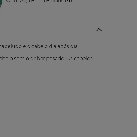
Macro-Alga Bio da Bretanha
O
Vegetal
cabeludo e o cabelo dia após dia.
abelo sem o deixar pesado. Os cabelos