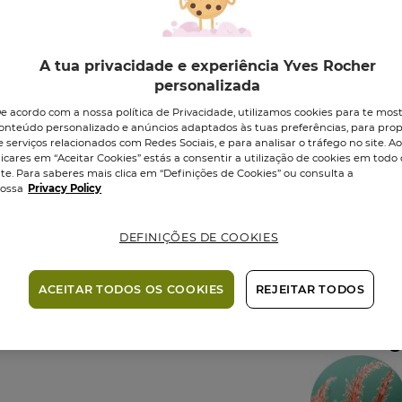
ECO-RESPONSÁ
A tua privacidade e experiência Yves Rocher
personalizada
6,95 €
e acordo com a nossa política de Privacidade, utilizamos cookies para te mos
onteúdo personalizado e anúncios adaptados às tuas preferências, para prop
e serviços relacionados com Redes Sociais, e para analisar o tráfego no site. A
Quantidade
licares em “Aceitar Cookies” estás a consentir a utilização de cookies em todo 
ite. Para saberes mais clica em “Definições de Cookies” ou consulta a
ossa
Privacy Policy
Entrega em 1-
úteis nas Ilh
DEFINIÇÕES DE COOKIES
Pagamento 
ACEITAR TODOS OS COOKIES
REJEITAR TODOS
Ativo Veg