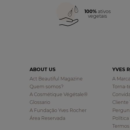
100%
ativos
vegetais
ABOUT US
YVES 
Act Beautiful Magazine
A Marc
Quem somos?
Torna-t
A Cosmétique Végétale®
Convid
Glossario
Cliente
A Fundação Yves Rocher
Pergun
Área Reservada
Polític
Termos