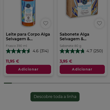
Leite para Corpo Alga
Sabonete Alga
Selvagem &...
Selvagem &...
Frasco
390
ml
Sabonete
80
g
4.6
(314)
4.7
(250)
4.6
4.7
em
em
11,95 €
3,95 €
5
5
estrelas.
estrelas.
Adicionar
Adicionar
314
250
análises
análises
Descobre toda a linha