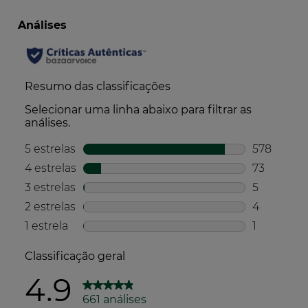
*de acordo com o método do índice de biodegradabilidade
Embalagem
Embalagem mais leve*
*do que a média para este tipo de embalagem
Embalagem com, pelo menos, 86% de
conteúdo reciclado
Embalagem totalmente reciclável
Produção
Produzido e embalado numa fábrica francesa
certificada ambientalmente*
*de acordo com a norma ISO 14001.
Transporte
Baixo impacto de CO2 para o transporte de
matérias-primas
Produto fabricado e embalado no mesmo local
Compromisso social
Produzido e embalado numa fábrica com um
Sistema de Gestão da Responsabilidade Social
certificado*