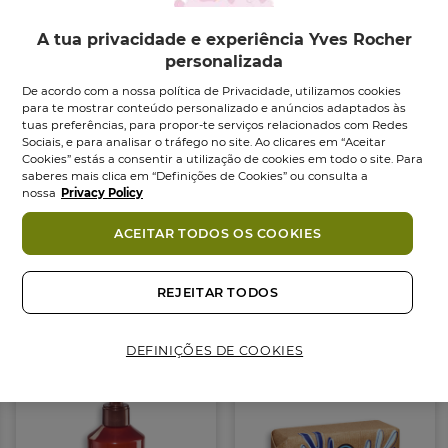
sem secar, graças à sua base lavante sem sulfatos. A
sua fórmula vegan é composta por 95%
A tua privacidade e experiência Yves Rocher
ingredientes naturais e é 98% biodegradável.
personalizada
Formato generoso, ideal para o dia a dia.
De acordo com a nossa política de Privacidade, utilizamos cookies
para te mostrar conteúdo personalizado e anúncios adaptados às
tuas preferências, para propor-te serviços relacionados com Redes
CONSELHOS UTILIZAÇÃO:
Sociais, e para analisar o tráfego no site. Ao clicares em “Aceitar
Aplica sobre a pele molhada, massaja e enxagua.
Cookies” estás a consentir a utilização de cookies em todo o site. Para
Não ingerir.
saberes mais clica em “Definições de Cookies” ou consulta a
nossa
Privacy Policy
COMPROMISSO COSMÉTIQUE VÉGÉTALE®
ACEITAR TODOS OS COOKIES
• 95% de ingredientes de origem natural
Ingredientes
• Fórmula Vegan, sem derivados de origem animal
REJEITAR TODOS
• Sem sufractantes de sulfatos e sem sabão
Também podes gostar
• Testado dermatologicamente
• Fórmula facilmente biodegradável
DEFINIÇÕES DE COOKIES
• Embalagem eco-concebida em plástico 100%
reciclado
Formato:
Frasco
400.00
ml