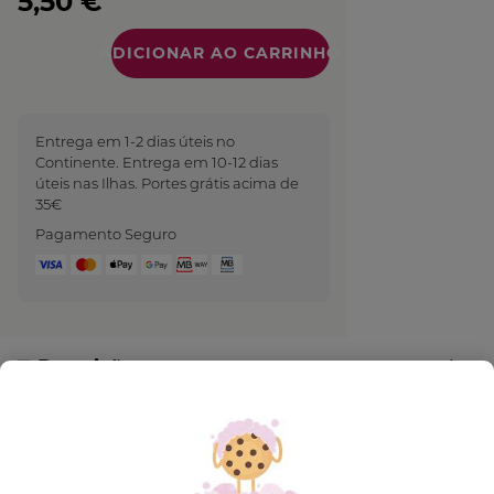
5,50 €
Quantidade
Entrega em 1-2 dias úteis no
Continente. Entrega em 10-12 dias
úteis nas Ilhas. Portes grátis acima de
35€
Pagamento Seguro
Descrição
Para uma pausa sensorial e energizante no
duche.
A sua espuma generosa e envolvente limpa a pele