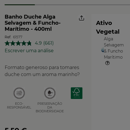
Banho Duche Alga
Ativo
Selvagem & Funcho-
Marítimo - 400ml
Vegetal
Ref.
61577
Alga
O
4.9
(661)
Selvagem
Leu
Vegetal
661
Escrever uma análise
& Funcho
análises.
Marítimo
Link
para
Formato generoso para tomares
a
mesma
duche com um aroma marinho?
página.
PRESERVAÇÃO
ECO-
DA
RESPONSÁVEL
BIODIVERSIDADE