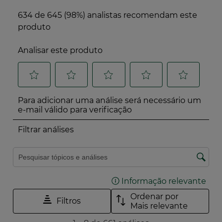
*de acordo com a norma ISO 45001.
O produto não contém quaisquer ingredientes
ou derivados de origem animal
A Yves Rocher é uma empresa com uma
missão e trabalha para a natureza e para as
plantas há mais de 65 anos.
Sabe mais sobre o seu programa de
compromisso Act Beautiful com 10 ações
concretas e ambições para 2030.
O Índice de Impacto Verde é uma ferramenta de
avaliação do impacto ambiental e social dos
produtos cosméticos, suplementos alimentares e
produtos de saúde e bem-estar familiar.
Desenvolvido em colaboração com 24 marcas
fundadoras, avalia os produtos em função de mais de