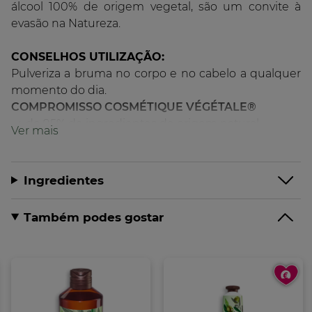
álcool 100% de origem vegetal, são um convite à
evasão na Natureza.
CONSELHOS UTILIZAÇÃO:
Pulveriza a bruma no corpo e no cabelo a qualquer
momento do dia.
COMPROMISSO COSMÉTIQUE VÉGÉTALE®
• + de 95% de ingredientes de origem natural
• Fórmula Vegan, sem derivados de origem animal
• Álcool 100% de origem vegetal
• Plástico reciclável
Ingredientes
• Frasco em plástico 100% reciclado
Formato:
Vaporizador
100.00
ml
Também podes gostar