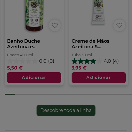
Banho Duche
Creme de Mãos
Azeitona e...
Azeitona &...
Frasco
400
ml
Tubo
30
ml
0.0
(0)
4.0
(4)
0.0
4.0
5,50 €
3,95 €
em
em
5
5
Adicionar
Adicionar
estrelas.
estrelas.
4
análises
Descobre toda a linha