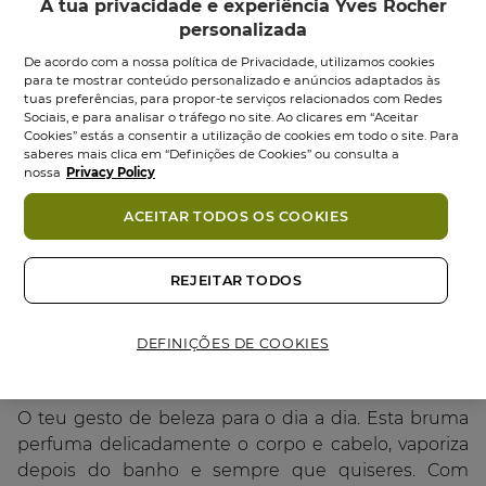
12,95 €
A tua privacidade e experiência Yves Rocher
personalizada
Quantidade
De acordo com a nossa política de Privacidade, utilizamos cookies
para te mostrar conteúdo personalizado e anúncios adaptados às
tuas preferências, para propor-te serviços relacionados com Redes
Sociais, e para analisar o tráfego no site. Ao clicares em “Aceitar
Cookies” estás a consentir a utilização de cookies em todo o site. Para
Entrega em 1-2 dias úteis no
saberes mais clica em “Definições de Cookies” ou consulta a
Continente. Entrega em 10-12 dias
nossa
Privacy Policy
úteis nas Ilhas. Portes grátis acima de
35€
ACEITAR TODOS OS COOKIES
Pagamento Seguro
REJEITAR TODOS
DEFINIÇÕES DE COOKIES
Descrição
O teu gesto de beleza para o dia a dia. Esta bruma
perfuma delicadamente o corpo e cabelo, vaporiza
depois do banho e sempre que quiseres. Com