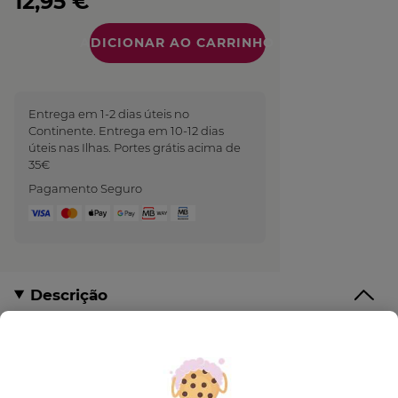
12,95 €
Quantidade
Entrega em 1-2 dias úteis no
Continente. Entrega em 10-12 dias
úteis nas Ilhas. Portes grátis acima de
35€
Pagamento Seguro
Descrição
Prolonga a explosão de Natureza com este
esfoliante de Corpo.
Com uma delicada fragrância, esfolia suavemente e