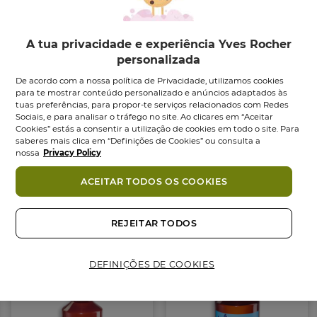
afina o grão da pele, deixando-a lisa e uniforme. A
sua fórmula composta por pelo menos 97% de
ingredientes naturais, enriquecida com grãos
A tua privacidade e experiência Yves Rocher
esfoliantes de origem 100% vegetal. Com a sua
personalizada
textura em gel para obteres uma pele com toque
De acordo com a nossa política de Privacidade, utilizamos cookies
de veludo, suave e delicadamente perfumada.
para te mostrar conteúdo personalizado e anúncios adaptados às
tuas preferências, para propor-te serviços relacionados com Redes
Sociais, e para analisar o tráfego no site. Ao clicares em “Aceitar
CONSELHOS DE UTILIZAÇÃO:
Cookies” estás a consentir a utilização de cookies em todo o site. Para
saberes mais clica em “Definições de Cookies” ou consulta a
No duche, fricciona o corpo com a textura e em
nossa
Privacy Policy
seguida enxagua abundantemente. Utiliza 1 a 2
vezes por semana.
ACEITAR TODOS OS COOKIES
Ingredientes
COMPROMISSO COSMÉTIQUE VÉGÉTALE®
Também podes gostar
REJEITAR TODOS
• 97% de ingredientes de origem naturais
• Grãos esfoliantes 100% vegetais
• Sem Corantes
DEFINIÇÕES DE COOKIES
• Fórmula facilmente biodegradável
• Frasco em plástico 100% reciclado
Formato:
Tubo
150.00
ml