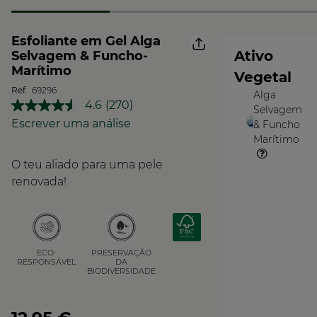
Esfoliante em Gel Alga
Ativo
Selvagem & Funcho-
Marítimo
Vegetal
Ref.
69296
Alga
O
4.6
(270)
Selvagem
Leu
Vegetal
270
Escrever uma análise
& Funcho
análises.
Marítimo
Link
para
O teu aliado para uma pele
a
mesma
renovada!
página.
PRESERVAÇÃO
ECO-
DA
RESPONSÁVEL
BIODIVERSIDADE