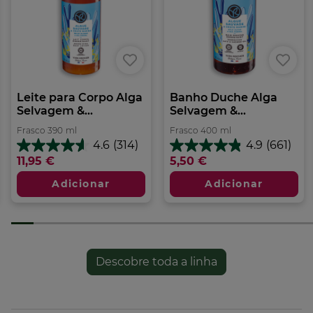
Leite para Corpo Alga
Banho Duche Alga
Selvagem &...
Selvagem &...
Frasco
390
ml
Frasco
400
ml
4.6
(314)
4.9
(661)
4.6
4.9
11,95 €
5,50 €
em
em
5
5
Adicionar
Adicionar
estrelas.
estrelas.
314
661
análises
análises
Descobre toda a linha