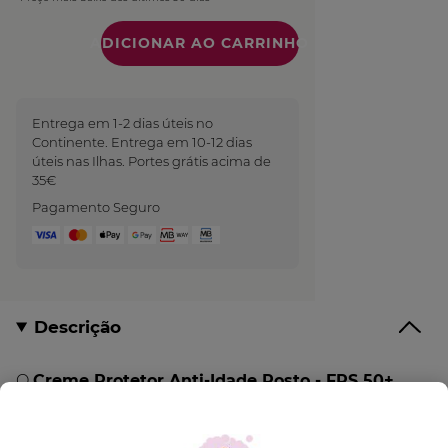
Quantidade
Entrega em 1-2 dias úteis no
Continente. Entrega em 10-12 dias
úteis nas Ilhas. Portes grátis acima de
35€
Pagamento Seguro
Descrição
O
Creme Protetor Anti-Idade Rosto - FPS 50+
protege a pele dos raios UVA/UVB preservando-a
dos sinais de envelhecimento provocados pelo sol.