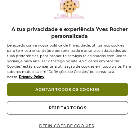
A sua fórmula anti-idade e textura fluida não colante
hidrata, alisa, suaviza, preenche e protege a pele.
CONSELHOS DE UTILIZAÇÃO:
A tua privacidade e experiência Yves Rocher
Aplica um em todo o rosto, evitando o contorno dos
personalizada
olhos, e generosamente no pescoço. Indicado
apenas para adultos.
De acordo com a nossa política de Privacidade, utilizamos cookies
para te mostrar conteúdo personalizado e anúncios adaptados às
Renova frequentemente a aplicação durante a
tuas preferências, para propor-te serviços relacionados com Redes
exposição solar e após teres tomado banho de mar
Sociais, e para analisar o tráfego no site. Ao clicares em “Aceitar
Cookies” estás a consentir a utilização de cookies em todo o site. Para
ou piscina, teres-te enxugado ou teres transpirado.
saberes mais clica em “Definições de Cookies” ou consulta a
O abuso de sol, mesmo utilizando proteção solar, é
nossa
Privacy Policy
Ingredientes
perigoso para a saúde.
ACEITAR TODOS OS COOKIES
Também podes gostar
COMPROMISSO COSMÉTIQUE VÉGÉTALE
®
•
Sem óleos minerais
REJEITAR TODOS
•
Testado dermatológica e oftalmologicamente
-10%
NOVO
NOVO
DEFINIÇÕES DE COOKIES
Formato:
Tubo Doseador
40.00
ml