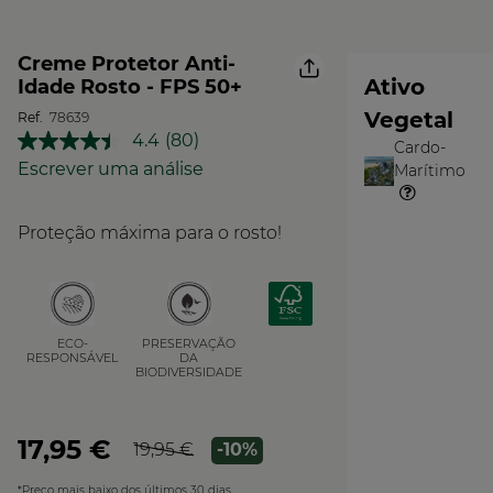
Creme Protetor Anti-
Ativo
Idade Rosto - FPS 50+
Vegetal
Ref.
78639
4.4
(80)
Cardo-
Leu
O
80
Escrever uma análise
Marítimo
Vegetal
análises.
Link
para
Proteção máxima para o rosto!
a
mesma
página.
PRESERVAÇÃO
ECO-
DA
RESPONSÁVEL
BIODIVERSIDADE
17,95 €
19,95 €
-10%
*Preço mais baixo dos últimos 30 dias