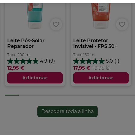
Leite Pós-Solar
Leite Protetor
Reparador
Invisível - FPS 50+
Tubo
200
ml
Tubo
150
ml
4.9
(9)
5.0
(1)
4.9
5.0
12,95 €
17,95 €
19,95 €
em
em
5
5
Adicionar
Adicionar
estrelas.
estrelas.
9
1
análises
análise
Descobre toda a linha