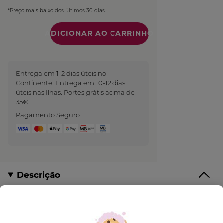
*Preço mais baixo dos últimos 30 dias
Quantidade
Entrega em 1-2 dias úteis no
Continente. Entrega em 10-12 dias
úteis nas Ilhas. Portes grátis acima de
35€
Pagamento Seguro
Descrição
“Quis capturar a frescura verde aérea do pôr do
sol. Evocando a natureza em plena efervescência,