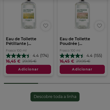
• 100% Álcool de origem vegetal
• Vegan, sem ingredientes de origem animal
Formato:
Frasco
100.00
ml
Eau de Toilette
Eau de Toilette
Pétillante |...
Poudrée |...
Frasco
100
ml
Frasco
100
ml
4.4
(174)
4.4
(155)
4.4
4.4
16,45 €
29,95 €
16,45 €
29,95 €
em
em
5
5
Adicionar
Adicionar
estrelas.
estrelas.
174
155
análises
análises
Descobre toda a linha