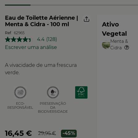
Eau de Toilette Aérienne |
Ativo
Menta & Cidra - 100 ml
Vegetal
Ref.
62965
4.4
(128)
Menta &
Leu
O
128
Escrever uma análise
Cidra
Vegetal
análises.
Link
para
A vivacidade de uma frescura
a
mesma
verde.
página.
PRESERVAÇÃO
ECO-
DA
RESPONSÁVEL
BIODIVERSIDADE
16,45 €
29,95 €
-45%