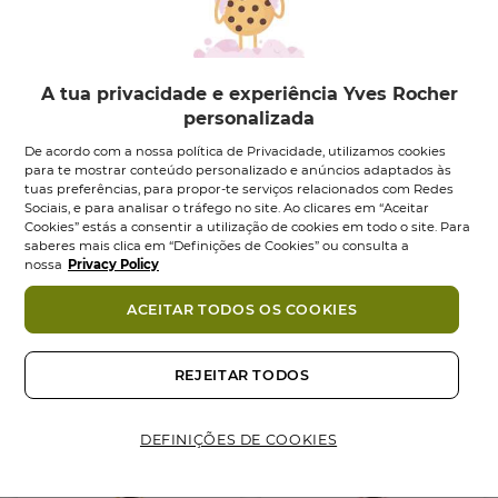
criei um trio de mentas sublimado pela
vivacidade cítrica e floral da cidra.”
UMA VIAGEM AO CORAÇÃO DOS CAMPOS
A coleção Eaux Fraîches convida a uma viagem
A tua privacidade e experiência Yves Rocher
alegre e leve pelos campos em plena floração.
personalizada
A Eau Fraîche Aérienne inspira-se no perfume dos
De acordo com a nossa política de Privacidade, utilizamos cookies
campos varridos pelo vento.
para te mostrar conteúdo personalizado e anúncios adaptados às
tuas preferências, para propor-te serviços relacionados com Redes
Um equilíbrio harmonioso entre a frescura cítrica da
Sociais, e para analisar o tráfego no site. Ao clicares em “Aceitar
Cidra e a suavidade de um trio aromático de Menta.
Cookies” estás a consentir a utilização de cookies em todo o site. Para
saberes mais clica em “Definições de Cookies” ou consulta a
nossa
Privacy Policy
Universo Olfativo: Cítrica Verde
| Intensidade 1/4
Ingredientes
ACEITAR TODOS OS COOKIES
COMPROMISSO COSMÉTIQUE VÉGÉTALE®
Também podes gostar
REJEITAR TODOS
• Menta | Cidra
• Fórmula com 98% de ingredientes de origem
natural
DEFINIÇÕES DE COOKIES
-45%
-45%
NOVO
NOVO
• Frasco em vidro e caixa em cartão
maioritariamente recicláveis