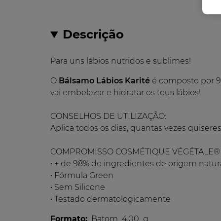
Descrição
Para uns lábios nutridos e sublimes!
O
Bálsamo Lábios Karité
é composto por 98
vai embelezar e hidratar os teus lábios!
CONSELHOS DE UTILIZAÇÃO:
Aplica todos os dias, quantas vezes quiseres
COMPROMISSO COSMÉTIQUE VÉGÉTALE®
• + de 98% de ingredientes de origem natur
• Fórmula Green
• Sem Silicone
• Testado dermatologicamente
Formato:
Batom
4.00
g