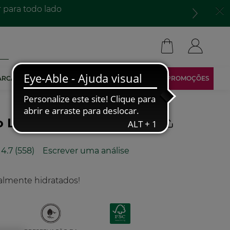
para todo lado​
ARCA
TORNA-TE AFILIADO
ÁREA RESERVADA
PROMOÇÕES
 Lábios Baunilha
4.7
(558)
Escrever uma análise
Leu
558
análises.
Link
almente hidratados!
para
a
mesma
página.