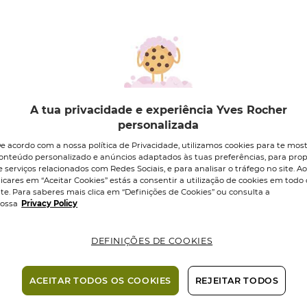
ECO-RESPONSÁ
3,95 €
Quantidade
A tua privacidade e experiência Yves Rocher
personalizada
Entrega em 1-
e acordo com a nossa política de Privacidade, utilizamos cookies para te mos
úteis nas Ilh
onteúdo personalizado e anúncios adaptados às tuas preferências, para prop
e serviços relacionados com Redes Sociais, e para analisar o tráfego no site. A
Pagamento 
licares em “Aceitar Cookies” estás a consentir a utilização de cookies em todo 
ite. Para saberes mais clica em “Definições de Cookies” ou consulta a
ossa
Privacy Policy
Ativo Veg
DEFINIÇÕES DE COOKIES
ACEITAR TODOS OS COOKIES
REJEITAR TODOS