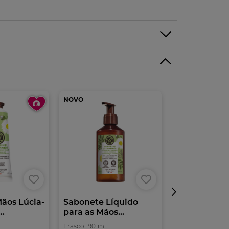
NOVO
ãos Lúcia-
Sabonete Líquido
Frasco Reca
..
para as Mãos...
600 ml
Frasco
190
ml
Frasco
600
ml