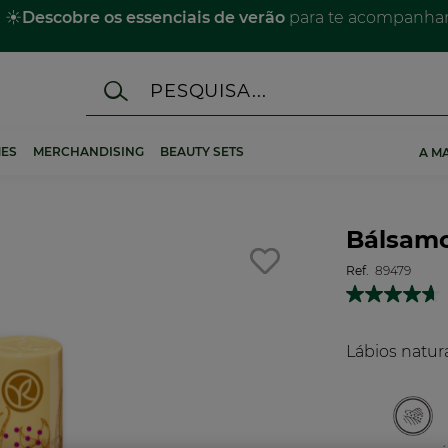
☀️
Descobre os essenciais de verão
para te acompanhar 
ES
MERCHANDISING
BEAUTY SETS
A M
Bálsamo
Ref.
89479
Lábios natur