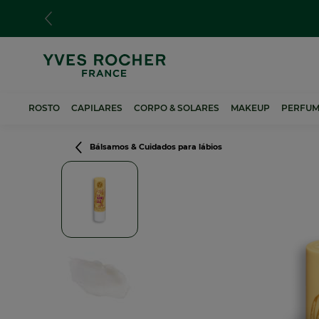
Passar
para
o
conteúdo
principal
ROSTO
CAPILARES
CORPO & SOLARES
MAKEUP
PERFUM
Navegação
Bálsamos & Cuidados para lábios
estrutural