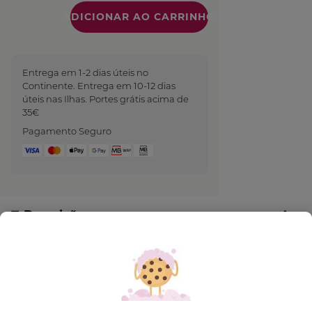
Quantidade
Entrega em 1-2 dias úteis no
Continente. Entrega em 10-12 dias
úteis nas Ilhas. Portes grátis acima de
35€
Pagamento Seguro
Descrição
As sensações refrescantes de um momento
suspenso no coração do nosso Jardim Botânico da
Bretanha num Sabonete Líquido para as Mãos com
o aroma fresco e floral. Enriquecido com extrato de