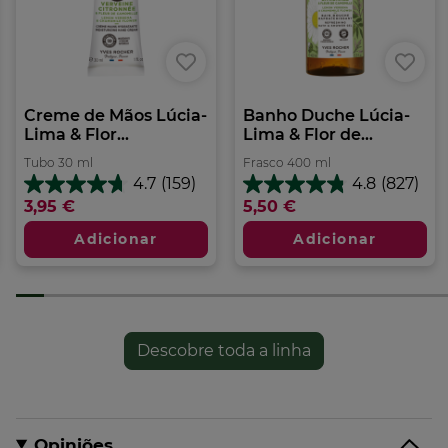
Creme de Mãos Lúcia-
Banho Duche Lúcia-
Lima & Flor...
Lima & Flor de...
Tubo
30
ml
Frasco
400
ml
4.7
(159)
4.8
(827)
4.7
4.8
3,95 €
5,50 €
em
em
5
5
Adicionar
Adicionar
estrelas.
estrelas.
159
827
análises
análises
Descobre toda a linha
Opiniões