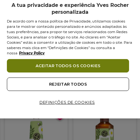
Verbena e Camomila.
A tua privacidade e experiência Yves Rocher
Prático para o dia a dia, deixa-te envolver por este
personalizada
Sabonete
líquido,
a sua espuma generosa e
De acordo com a nossa política de Privacidade, utilizamos cookies
envolvente deixa as mãos limpas, suaves e
para te mostrar conteúdo personalizado e anúncios adaptados às
tuas preferências, para propor-te serviços relacionados com Redes
delicadamente perfumadas, sem secar a pele. Tudo
Sociais, e para analisar o tráfego no site. Ao clicares em “Aceitar
isto, graças à sua base lavante sem sulfatos* e 100%
Cookies” estás a consentir a utilização de cookies em todo o site. Para
vegetal.
saberes mais clica em “Definições de Cookies” ou consulta a
nossa
Privacy Policy
Formato em doseador, ultra prático!
ACEITAR TODOS OS COOKIES
CONSELHOS UTILIZAÇÃO:
Ingredientes
Utilize quantas vezes desejar, ao longo do dia! Não
REJEITAR TODOS
seca a pele!
Também podes gostar
COMPROMISSO COSMÉTIQUE VÉGÉTALE®
• + de 94% de ingredientes de origem natural
DEFINIÇÕES DE COOKIES
• Fórmula Vegan, sem derivados de origem animal
NOVO
NOVO
• Sem surfactantes de sulfato
• Sem Corantes
• Embalagem eco-concebida 100% reciclado
Formato:
Frasco
190.00
ml