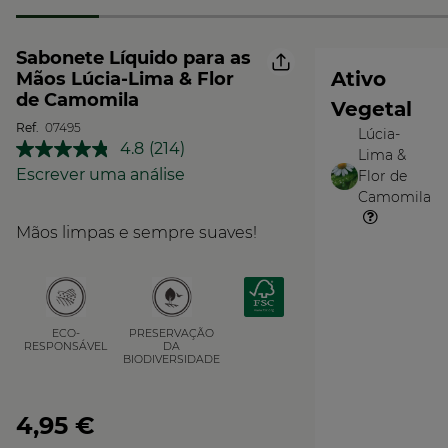
Sabonete Líquido para as
Ativo
Mãos Lúcia-Lima & Flor
de Camomila
Vegetal
Ref.
07495
Lúcia-
O
4.8
(214)
Lima &
Leu
Vegetal
214
Escrever uma análise
Flor de
análises.
Camomila
Link
para
Mãos limpas e sempre suaves!
a
mesma
página.
PRESERVAÇÃO
ECO-
DA
RESPONSÁVEL
BIODIVERSIDADE
4,95 €