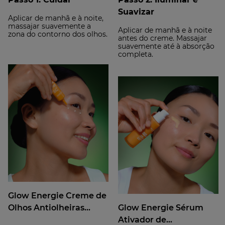
Textura: óleo confortável
Suavizar
Tipo de pele: todos os tipos, mesmo mista e oleosa
Aplicar de manhã e à noite,
massajar suavemente a
Fórmula: 99% de ingredientes de origem natural
Aplicar de manhã e à noite
zona do contorno dos olhos.
antes do creme. Massajar
suavemente até à absorção
CONSELHOS DE UTILIZAÇÃO
completa.
Agitar antes de utilizar. Aplicar à noite no rosto
limpo.
Fórmula não comedogénica, testada sob controlo dermatológico.
(1) Benefícios para a pele semelhantes aos da melatonina: antioxidante e protetora
Formato:
Frasco
30.00
ml
Glow Energie Creme de
Olhos Antiolheiras...
Glow Energie Sérum
Ativador de...