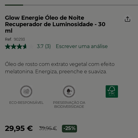
Glow Energie Óleo de Noite
Recuperador de Luminosidade - 30
ml
Ref.
90293
3.7
(3)
Escrever uma análise
Leu
3
análises.
Link
Óleo de rosto com extrato vegetal com efeito
para
melatonina. Energiza, preenche e suaviza.
a
mesma
página.
PRESERVAÇÃO DA
ECO-RESPONSÁVEL
BIODIVERSIDADE
29,95 €
39,95 €
-25%