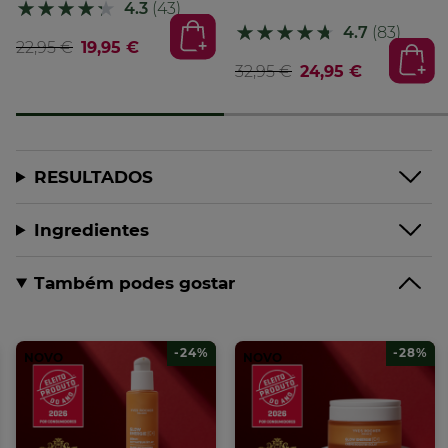
★★★★★
★★★★★
4.3
(43)
★★★★★
★★★★★
4.7
(83)
22,95 €
19,95 €
32,95 €
24,95 €
RESULTADOS
Ingredientes
Também podes gostar
-24%
-28%
NOVO
NOVO