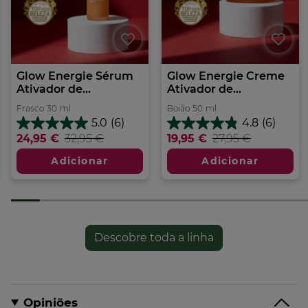
Glow Energie Sérum
Glow Energie Creme
Ativador de...
Ativador de...
Frasco
30
ml
Boião
50
ml
5.0
(6)
4.8
(6)
5.0
4.8
24,95 €
32,95 €
19,95 €
27,95 €
em
em
5
5
Adicionar
Adicionar
estrelas.
estrelas.
6
6
análises
análises
Descobre toda a linha
Opiniões