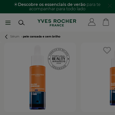
Passar
☀️
Descobre os essenciais de verão
para te
acompanhar para todo lado​
para
o
conteúdo
principal
Navegação
Sérum
pele cansada e sem brilho
estrutural