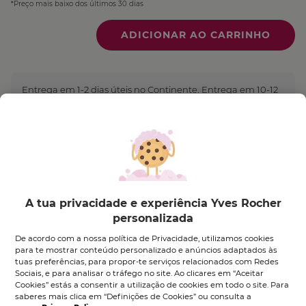
*Preço mais baixo dos últimos 30 dias
Quantidade
Entrega em 1-2 dias úteis no Continente. Entrega em 10-12
dias úteis nas Ilhas. Portes grátis acima de 35€
Pagamento Seguro
A tua privacidade e experiência Yves Rocher
Ativo Vegetal
personalizada
De acordo com a nossa política de Privacidade, utilizamos cookies
para te mostrar conteúdo personalizado e anúncios adaptados às
CAPUCHINHATerra&Oceano
O
tuas preferências, para propor-te serviços relacionados com Redes
Vegetal
Sociais, e para analisar o tráfego no site. Ao clicares em “Aceitar
Cookies” estás a consentir a utilização de cookies em todo o site. Para
saberes mais clica em “Definições de Cookies” ou consulta a