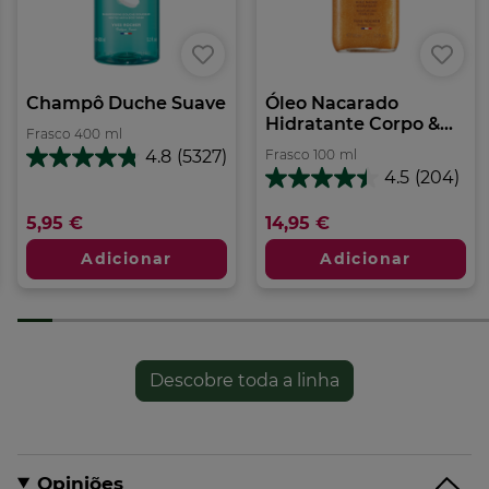
Champô Duche Suave
Óleo Nacarado
Hidratante Corpo &...
Frasco
400
ml
Frasco
100
ml
4.8
(5327)
4.8
4.5
(204)
em
4.5
5
em
5,95 €
14,95 €
estrelas.
5
5327
estrelas.
Adicionar
Adicionar
análises
204
análises
Descobre toda a linha
Opiniões