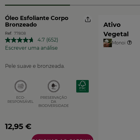
Óleo Esfoliante Corpo
Ativo
Bronzeado
Vegetal
Ref.
77808
4.7
(652)
Leu
Monoï
O
652
Escrever uma análise
Vegetal
análises.
Link
para
Pele suave e bronzeada.
a
mesma
página.
PRESERVAÇÃO
ECO-
DA
RESPONSÁVEL
BIODIVERSIDADE
12,95 €