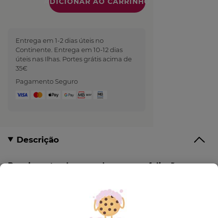
Quantidade
Entrega em 1-2 dias úteis no
Continente. Entrega em 10-12 dias
úteis nas Ilhas. Portes grátis acima de
35€
Pagamento Seguro
Descrição
Reaviva o teu bronzeado com a esfoliação
Monoï!
O
Óleo Esfoliante Corpo Bronzeado
alia o
delicioso aroma a Monoï aos grãos de casca de Coco
garantindo uma esfoliação delicada e perfumada.
A sua textura ultra-fundente transforma-se em óleo