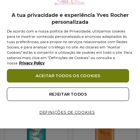
quando entra em contacto com a tua pele, e em
loção quando enxaguada. As células mortas são
A tua privacidade e experiência Yves Rocher
removidas, a pele fica sedosa e pronta para um
personalizada
bronzeado radiante e duradouro.
De acordo com a nossa política de Privacidade, utilizamos cookies
para te mostrar conteúdo personalizado e anúncios adaptados às
CONSELHOS DE UTILIZAÇÃO:
tuas preferências, para propor-te serviços relacionados com Redes
Sociais, e para analisar o tráfego no site. Ao clicares em “Aceitar
Massaja em todo o corpo durante o banho, enxagua
Cookies” estás a consentir a utilização de cookies em todo o site. Para
com água.
saberes mais clica em “Definições de Cookies” ou consulta a
nossa
Privacy Policy
Ingredientes
COMPROMISSO COSMÉTIQUE VÉGÉTALE®
ACEITAR TODOS OS COOKIES
• 97% de ingredientes de origem natural
Também podes gostar
• Testado dermatologicamente
• Fórmula facilmente biodegradável
REJEITAR TODOS
• Embalagem eco-concebida feita em plástico 100%
reciclado
DEFINIÇÕES DE COOKIES
Formato:
Frasco
150.00
ml