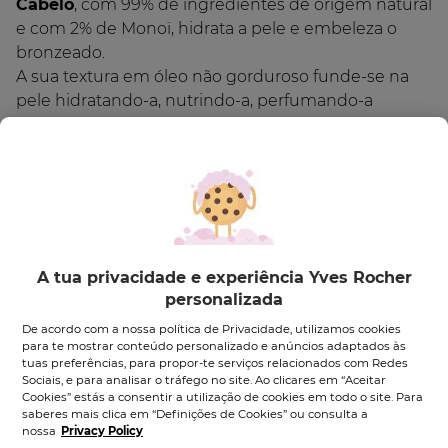
Cabelo
, com 99% de ingredientes de origem natural
e com 2% de Monoï, hidrata a pele e embeleza o
bronzeado.
A sua textura em óleo não gorduroso funde-se na
pele hidratando-a, nutrindo-a, perfumando-a
suavemente e realçando o bronzeado.
CONSELHOS DE UTILIZAÇÃO:
Agita antes de usar e pulveriza no corpo em
qualquer altura do dia.
COMPROMISSO COSMÉTIQUE VÉGÉTALE®
• 99% de ingredientes de origem natural
A tua privacidade e experiência Yves Rocher
Ingredientes
• Testado dermatologicamente
personalizada
• Embalagem eco-concebida feita em plástico 100%
Também podes gostar
De acordo com a nossa política de Privacidade, utilizamos cookies
reciclado
para te mostrar conteúdo personalizado e anúncios adaptados às
tuas preferências, para propor-te serviços relacionados com Redes
Sociais, e para analisar o tráfego no site. Ao clicares em “Aceitar
Formato:
Frasco
125.00
ml
Cookies” estás a consentir a utilização de cookies em todo o site. Para
saberes mais clica em “Definições de Cookies” ou consulta a
nossa
Privacy Policy