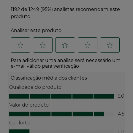
*de acordo com a norma ISO 45001.
O produto não contém quaisquer ingredientes
ou derivados de origem animal
A Yves Rocher é uma empresa com uma
missão e trabalha para a natureza e para as
plantas há mais de 65 anos.
Sabe mais sobre o seu programa de
compromisso Act Beautiful com 10 ações
concretas e ambições para 2030.
O Índice de Impacto Verde é uma ferramenta de
avaliação do impacto ambiental e social dos
produtos cosméticos, suplementos alimentares e
produtos de saúde e bem-estar familiar.
Desenvolvido em colaboração com 24 marcas
fundadoras, avalia os produtos em função de mais de