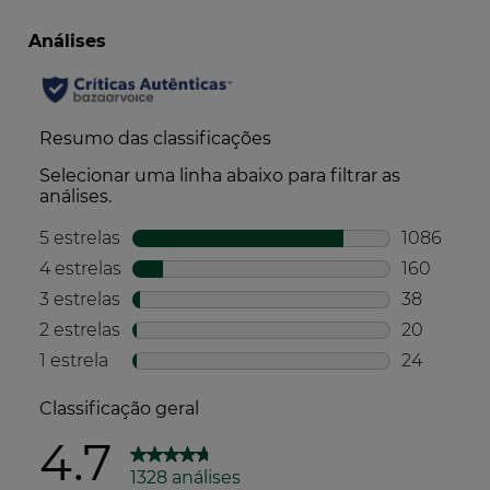
*de acordo com a classificação CLP da fórmula
Fórmula biodegradável*
*de acordo com o método do índice de biodegradabilidade
Embalagem
Embalagem com, pelo menos, 66% de
conteúdo reciclado
Produção
Produzido e embalado numa fábrica francesa
certificada ambientalmente*
*de acordo com a norma ISO 14001.
Transporte
Produto fabricado e embalado no mesmo local
Compromisso Social
Produzido e embalado numa fábrica com um
Sistema de Gestão da Responsabilidade Social
certificado*