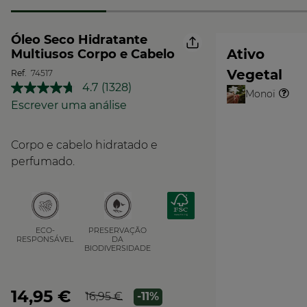
Óleo Seco Hidratante
Ativo
Multiusos Corpo e Cabelo
Vegetal
Ref.
74517
4.7
(1328)
Leu
Monoï
O
1328
Escrever uma análise
Vegetal
análises.
Link
para
Corpo e cabelo hidratado e
a
mesma
perfumado.
página.
PRESERVAÇÃO
ECO-
DA
RESPONSÁVEL
BIODIVERSIDADE
14,95 €
16,95 €
-11%