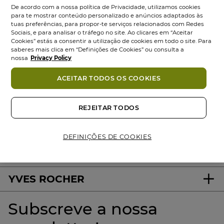
De acordo com a nossa política de Privacidade, utilizamos cookies
para te mostrar conteúdo personalizado e anúncios adaptados às
tuas preferências, para propor-te serviços relacionados com Redes
Sociais, e para analisar o tráfego no site. Ao clicares em “Aceitar
Cookies” estás a consentir a utilização de cookies em todo o site. Para
saberes mais clica em “Definições de Cookies” ou consulta a
nossa
Privacy Policy
ACEITAR TODOS OS COOKIES
100%
ativos
60 hectares
de
Produtos
vegetais
campos orgânicos
Eco-concebidos
REJEITAR TODOS
DEFINIÇÕES DE COOKIES
About us
YVES ROCHER
Subscreve a nossa