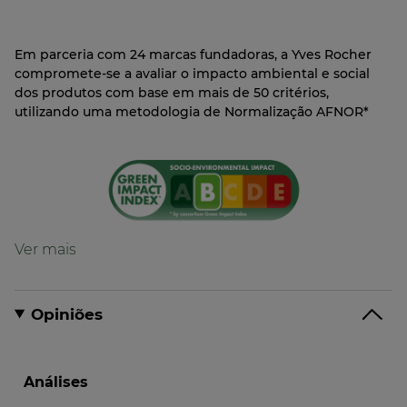
Em parceria com 24 marcas fundadoras, a Yves Rocher
compromete-se a avaliar o impacto ambiental e social
dos produtos com base em mais de 50 critérios,
utilizando uma metodologia de Normalização AFNOR*
Fórmula
Fórmula com 92% de ingredientes de origem
natural
Opiniões
Formulada para limitar o impacto no ambiente
aquático*
*de acordo com a classificação CLP da fórmula
Fórmula biodegradável*
*de acordo com o método do índice de biodegradabilidade