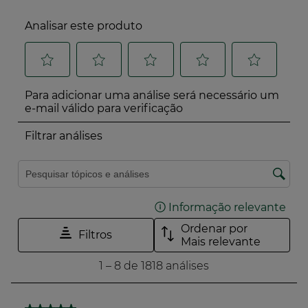
A Yves Rocher é uma empresa com uma
missão e trabalha para a natureza e para as
plantas há mais de 65 anos.
Este produto não contém ingredientes ou
derivados de origem animal.
Sabe mais sobre o seu programa de
compromisso Act Beautiful com 10 ações
concretas e ambições para 2030.
O Índice de Impacto Verde é uma ferramenta de
avaliação do impacto ambiental e social dos
produtos cosméticos, suplementos alimentares e
produtos de saúde e bem-estar familiar.
Desenvolvido em colaboração com 24 marcas
fundadoras, avalia os produtos em função de mais de
50 critérios para uma maior transparência.