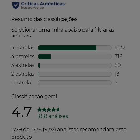
Embalagem
Embalagens leves*
*en comparação com a média deste tipo de embalagens
Produção
Produzido e embalado numa fábrica francesa
certificada ambientalmente*
*de acordo com a norma ISO 14001.
Transporte
Baixo impacto de CO2 para o transporte de
matérias-primas
Produto fabricado e embalado no mesmo local
Compromisso social
Fórmula com matérias-primas provenientes do
comércio justo.
Produzido e embalado numa fábrica certificada
pelo Sistema de Gestão da Responsabilidade
Social*
*de acordo com a norma ISO 45001