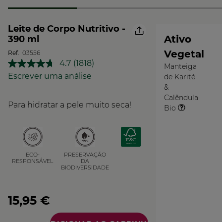
Leite de Corpo Nutritivo -
Ativo
390 ml
Vegetal
Ref.
03556
4.7
(1818)
Manteiga
Leu
O
1818
Escrever uma análise
de Karité
Vegetal
análises.
&
Link
Calêndula
para
Para hidratar a pele muito seca!
a
Bio
mesma
página.
PRESERVAÇÃO
ECO-
DA
RESPONSÁVEL
BIODIVERSIDADE
15,95 €