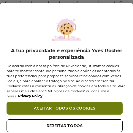
forma imediata e duradoura. Dia após dia, a pele fica
cada vez mais protegida da secura cutânea e
recupera imediatamente o seu estado de bem-
estar. A sua textura leve penetra rapidamente na
pele, deixando um véu delicadamente perfumado.
A tua privacidade e experiência Yves Rocher
*Teste clínico realizado em 12
personalizada
voluntários
Ingredientes
De acordo com a nossa política de Privacidade, utilizamos cookies
para te mostrar conteúdo personalizado e anúncios adaptados às
CONSELHOS DE UTILIZAÇÃO:
tuas preferências, para propor-te serviços relacionados com Redes
Também podes gostar
Sociais, e para analisar o tráfego no site. Ao clicares em “Aceitar
Aplica com uma leve massagem em todo corpo.
Cookies” estás a consentir a utilização de cookies em todo o site. Para
saberes mais clica em “Definições de Cookies” ou consulta a
COMPROMISSO COSMÉTIQUE VÉGÉTALE®
nossa
Privacy Policy
• Fórmula 92% de ingredientes de origem vegetal
ACEITAR TODOS OS COOKIES
• Testado dermatologicamente
• Sem parabenos
• Sem corantes
REJEITAR TODOS
• Fórmula vegan